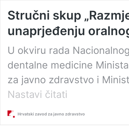
Stručni skup „Razmj
unaprjeđenju oralnog
U okviru rada Nacionalnog
dentalne medicine Minista
za javno zdravstvo i Minis
Stručni
Nastavi čitati
skup
„Razmjena
iskustava
Hrvatski zavod za javno zdravstvo
u
unaprjeđenju
oralnog