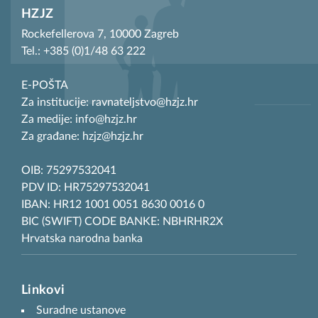
HZJZ
Rockefellerova 7, 10000 Zagreb
Tel.: +385 (0)1/48 63 222
E-POŠTA
Za institucije: ravnateljstvo@hzjz.hr
Za medije: info@hzjz.hr
Za građane: hzjz@hzjz.hr
OIB: 75297532041
PDV ID: HR75297532041
IBAN: HR12 1001 0051 8630 0016 0
BIC (SWIFT) CODE BANKE: NBHRHR2X
Hrvatska narodna banka
Linkovi
Suradne ustanove