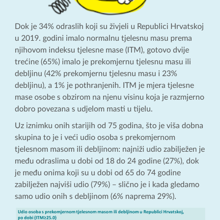
Dok je 34% odraslih koji su živjeli u Republici Hrvatskoj
u 2019. godini imalo normalnu tjelesnu masu prema
njihovom indeksu tjelesne mase (ITM), gotovo dvije
trećine (65%) imalo je prekomjernu tjelesnu masu ili
debljinu (42% prekomjernu tjelesnu masu i 23%
debljinu), a 1% je pothranjenih. ITM je mjera tjelesne
mase osobe s obzirom na njenu visinu koja je razmjerno
dobro povezana s udjelom masti u tijelu.
Uz iznimku onih starijih od 75 godina, što je viša dobna
skupina to je i veći udio osoba s prekomjernom
tjelesnom masom ili debljinom: najniži udio zabilježen je
među odraslima u dobi od 18 do 24 godine (27%), dok
je među onima koji su u dobi od 65 do 74 godine
zabilježen najviši udio (79%) – slično je i kada gledamo
samo udio onih s debljinom (6% naprema 29%).