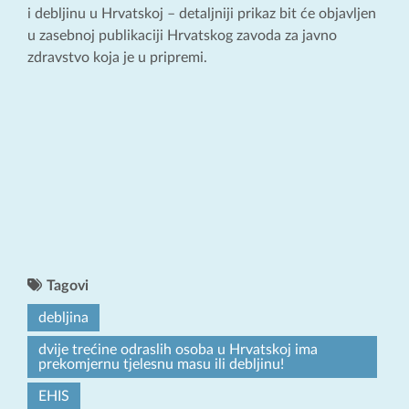
i debljinu u Hrvatskoj – detaljniji prikaz bit će objavljen
u zasebnoj publikaciji Hrvatskog zavoda za javno
zdravstvo koja je u pripremi.
Tagovi
debljina
dvije trećine odraslih osoba u Hrvatskoj ima
prekomjernu tjelesnu masu ili debljinu!
EHIS