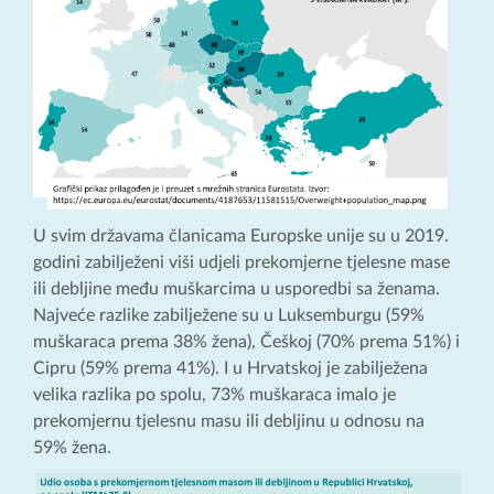
U svim državama članicama Europske unije su u 2019.
godini zabilježeni viši udjeli prekomjerne tjelesne mase
ili debljine među muškarcima u usporedbi sa ženama.
Najveće razlike zabilježene su u Luksemburgu (59%
muškaraca prema 38% žena), Češkoj (70% prema 51%) i
Cipru (59% prema 41%). I u Hrvatskoj je zabilježena
velika razlika po spolu, 73% muškaraca imalo je
prekomjernu tjelesnu masu ili debljinu u odnosu na
59% žena.