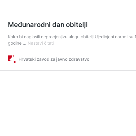
Međunarodni dan obitelji
Kako bi naglasili neprocjenjivu ulogu obitelji Ujedinjeni narodi 
Međunarodni
godine …
Nastavi čitati
dan
obitelji
Hrvatski zavod za javno zdravstvo