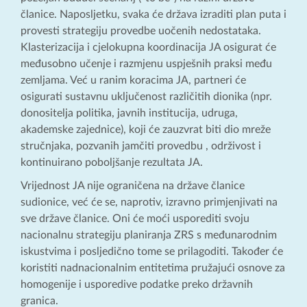
članice. Naposljetku, svaka će država izraditi plan puta i
provesti strategiju provedbe uočenih nedostataka.
Klasterizacija i cjelokupna koordinacija JA osigurat će
međusobno učenje i razmjenu uspješnih praksi među
zemljama. Već u ranim koracima JA, partneri će
osigurati sustavnu uključenost različitih dionika (npr.
donositelja politika, javnih institucija, udruga,
akademske zajednice), koji će zauzvrat biti dio mreže
stručnjaka, pozvanih jamčiti provedbu , održivost i
kontinuirano poboljšanje rezultata JA.
Vrijednost JA nije ograničena na države članice
sudionice, već će se, naprotiv, izravno primjenjivati ​​na
sve države članice. Oni će moći usporediti svoju
nacionalnu strategiju planiranja ZRS s međunarodnim
iskustvima i posljedično tome se prilagoditi. Također će
koristiti nadnacionalnim entitetima pružajući osnove za
homogenije i usporedive podatke preko državnih
granica.