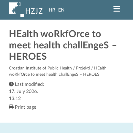
HR
EN
HEalth woRkfOrce to
meet health challEngeS –
HEROES
Croatian Institute of Public Health
/
Projekti
/ HEalth
woRkfOrce to meet health challEngeS – HEROES
Last modified:
17. July 2026.
13:12
Print page