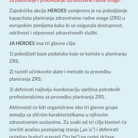
za planiranje i predviđanje zdravstvene radne snage
“.
Zajednička akcija
HEROES
usmjerena je na poboljšanje
kapaciteta planiranja zdravstvene radne snage (ZRS) u
europskim zemljama kako bi se osigurala dostupnost,
održivost i otpornost zdravstvenih službi.
JA HEROES
ima tri glavna cilja:
1) poboljšati baze podataka koje se koriste u planiranju
ZRS;
2) razviti učinkovite alate i metode za provedbu
planiranja ZRS;
3) definirati najbolju kombinaciju vještina potrebnih
profesionalcima za provedbu planiranja ZRS.
Aktivnosti će biti organizirane oko tri glavne grupe
zemalja sa sličnim karakteristikama u njihovim
zdravstvenim sustavima. Za svaki od tri cilja klasteri će
izvršiti analizu postojećeg stanja („as is“) i definirati
poželjan budući scenarij (“to be”) na razini države