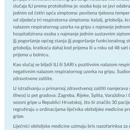
slučaja ILI prema protokolima je: osoba koja se javi oda
jednim od četiri opća simptoma: povišena tjelesna tempera
od sljedeća tri respiratorna simptoma: kašalj, grlobolja, kra
nalazom respiratornog uzorka na gripu s najmanje jednom i
hospitalizirana osoba s najmanje jednim sustavnim siptomom
ili
pogoršanje općeg stanja
ili
pogoršanje funkcionalnog s
grlobolja, kratkoća daha) kod prijema ili u roku od 48 sati
prijema u bolnicu.
Kao slučaj se bilježi ILI ili SARI s pozitivnim nalazom respi
negativnim nalazom respiratornog uzorka na gripu. Sudioni
zdravstvene zaštite.
U istraživanju u primarnoj zdravstvenoj zaštiti namjerava s
illness
) iz pet gradova: Zagreba, Rijeke, Splita, Varaždina 
sezoni gripe u Republici Hrvatskoj, što bi značilo 30 pac
regrutiraju u ordinacijama liječnika obiteljske medicine 
gripe.
Liječnici obiteljske medicine uzimaju bris nazofarinksa za