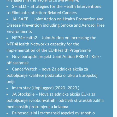
Managers in the Workforce (MH4HRM)
SHIELD – Strategies for the Health Interventions
to Eliminate Infection-Related Cancers
JA-SAFE – Joint Action on Health Promotion and
Disease Prevention including Smoke and Aerosol Free
Environments
NFP4Health2 – Joint Action on increasing the
NFP4Health Network’s capacity for the
implementation of the EU4Health Programme
Novi europski projekt Joint Action PRISM i Kick-
off sastanak
CancerWatch – nova Zajednička akcija za
poboljšanje kvalitete podataka o raku u Europskoj
uniji
Imam stav (Unplugged) (2020.-2023.)
JA Stockpile – Nova zajednička akcija EU-a za
poboljšanje sveobuhvatnih i održivih strateških zaliha
medicinskih protumjera u krizama
Psihosocijalni i tretmanski aspekti ovisnosti o