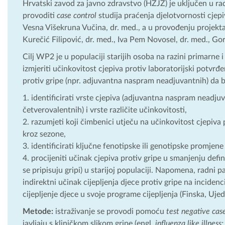
Hrvatski zavod za javno zdravstvo (HZJZ) je uključen u rad
provoditi
case control
studija praćenja djelotvornosti cjepi
Vesna Višekruna Vučina, dr. med., a u provođenju projekta s
Kurečić Filipović, dr. med., Iva Pem Novosel, dr. med., Gor
Cilj WP2 je u populaciji starijih osoba na razini primarne i
izmjeriti učinkovitost cjepiva protiv laboratorijski potvrđe
protiv gripe (npr. adjuvantna naspram neadjuvantnih) da b
identificirati vrste cjepiva (adjuvantna naspram neadj
četverovalentnih) i vrste različite učinkovitosti,
razumjeti koji čimbenici utječu na učinkovitost cjepiva p
kroz sezone,
identificirati ključne fenotipske ili genotipske promjene
procijeniti učinak cjepiva protiv gripe u smanjenju defini
se pripisuju gripi) u starijoj populaciji. Napomena, radni p
indirektni učinak cijepljenja djece protiv gripe na inciden
cijepljenje djece u svoje programe cijepljenja (Finska, Ujed
Metode:
istraživanje se provodi pomoću
test negative cas
javljaju s kliničkom slikom gripe (engl.
influenza like illness;