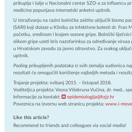
prikuplja i šalje u Nacionalni centar SZO-a za influencu p
medicine popunjava internetski anketni upitnik.
U istraživanju na razini bolničke zaštite uključili bismo p
(SARI) koji dolaze u Kliniku za infektivne bolesti dr. Fran
početku, sredinom i krajem sezone gripe. Bolnički liječnici
slikom gripe uzeti bris nazofarinksa za određivanje virusa
u Hrvatskom zavodu za javno zdravstvo. Za svakog uključe
upitnik.
Pooling
prikupljenih podataka iz svih zemalja sudionica n
rezultati će omogućiti korištenje najboljih metoda i rezul
Trajanje projekta: svibanj 2015. – listopad 2018.
Voditeljica projekta: Vesna Višekruna Vučina, dr. med., sp
Informacije za kontakt:
epidemiologija@hzjz.hr
Poveznica na izvornu web stranicu projekta:
www.i-move
Like this article?
Recommend to friends and colleagues via social media!