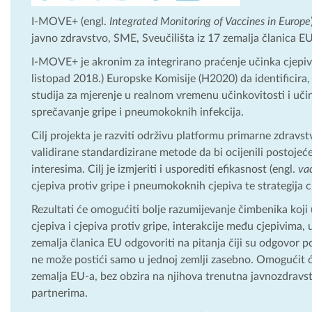
I-MOVE+ (engl.
Integrated Monitoring of Vaccines in Europe
javno zdravstvo, SME, Sveučilišta iz 17 zemalja članica EU/
I-MOVE+ je akronim za integrirano praćenje učinka cjepiv
listopad 2018.) Europske Komisije (H2020) da identificira, p
studija za mjerenje u realnom vremenu učinkovitosti i učink
sprečavanje gripe i pneumokoknih infekcija.
Cilj projekta je razviti održivu platformu primarne zdravstv
validirane standardizirane metode da bi ocijenili postojeć
interesima. Cilj je izmjeriti i usporediti efikasnost (engl.
vac
cjepiva protiv gripe i pneumokoknih cjepiva te strategija ci
Rezultati će omogućiti bolje razumijevanje čimbenika koji
cjepiva i cjepiva protiv gripe, interakcije među cjepivima, 
zemalja članica EU odgovoriti na pitanja čiji su odgovor pot
ne može postići samo u jednoj zemlji zasebno. Omogućit će 
zemalja EU-a, bez obzira na njihova trenutna javnozdravst
partnerima.