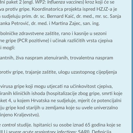
ni paket 2 (engl.
WP2: Influenza vaccines
) kroz koji će se
va protiv gripe. Koordinatorica projekta ispred HZJZ-a je
udjeluju prim. dr. sc. Bernard Kaić, dr. med., mr. sc. Sanja
anka Petrović, dr. med. i Martina Zajec, san. ing.
 bolničke zdravstvene zaštite, rano i kasnije u sezoni
ne gripe (PCR pozitivne) i učinak različitih vrsta cjepiva
i mogli:
uvantnih, živa naspram atenuiranih, trovalentna naspram
rotiv gripe, trajanje zaštite, ulogu uzastopnog cijepljenja
 virusa gripe koji mogu utjecati na učinkovitost cjepiva,
ranih kliničkih ishoda (hospitalizacije zbog gripe, smrti koje
aket 4, u kojem Hrvatska ne sudjeluje, mjerit će potencijalni
ciju gripe kod starijih u zemljama koje su uvele univerzalno
injeno Kraljevstvo).
e control
studije. Ispitanici su osobe iznad 65 godina koje se
ILI i
severe acute respiratory infections;
SARI). Definicija