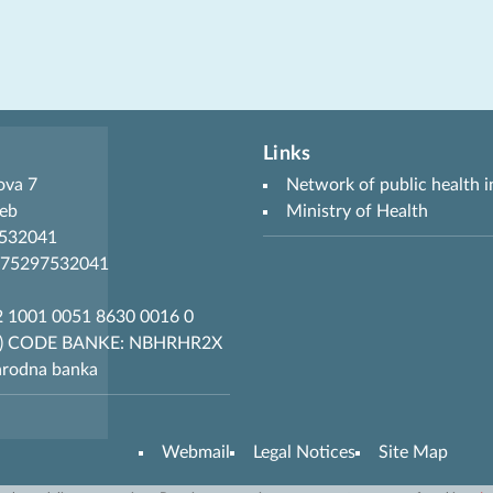
Links
ova 7
Network of public health i
eb
Ministry of Health
7532041
R75297532041
 1001 0051 8630 0016 0
T) CODE BANKE: NBHRHR2X
arodna banka
Webmail
Legal Notices
Site Map