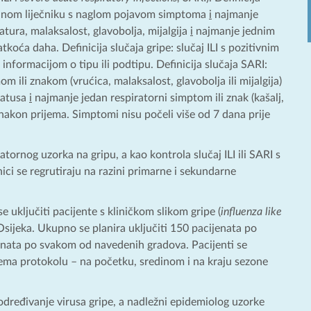
branom liječniku s naglom pojavom simptoma
i
najmanje
tura, malaksalost, glavobolja, mijalgija
i
najmanje jednim
tkoća daha. Definicija slučaja gripe: slučaj ILI s pozitivnim
nformacijom o tipu ili podtipu. Definicija slučaja SARI:
 ili znakom (vrućica, malaksalost, glavobolja ili mijalgija)
tatusa
i
najmanje jedan respiratorni simptom ili znak (kašalj,
 nakon prijema. Simptomi nisu počeli više od 7 dana prije
ratornog uzorka na gripu, a kao kontrola slučaj ILI ili SARI s
ci se regrutiraju na razini primarne i sekundarne
e uključiti pacijente s kliničkom slikom gripe (
influenza like
i Osijeka. Ukupno se planira uključiti 150 pacijenata po
ijenata po svakom od navedenih gradova. Pacijenti se
prema protokolu – na početku, sredinom i na kraju sezone
 određivanje virusa gripe, a nadležni epidemiolog uzorke