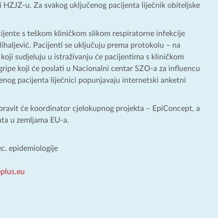
ri HZJZ-u. Za svakog uključenog pacijenta liječnik obiteljske
acijente s teškom kliničkom slikom respiratorne infekcije
 Mihaljević. Pacijenti se uključuju prema protokolu – na
 koji sudjeluju u istraživanju će pacijentima s kliničkom
 gripe koji će poslati u Nacionalni centar SZO-a za influencu
nog pacijenta liječnici popunjavaju internetski anketni
apravit će koordinator cjelokupnog projekta – EpiConcept, a
tata u zemljama EU-a.
ec. epidemiologije
plus.eu