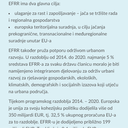
EFRR ima dva glavna cilja:
ulaganje za rast i zapošljavanje – jača se tržište rada
i regionalna gospodarstva
europska teritorijalna suradnja, u cilju jačanja
prekogranične, transnacionalne i međuregionalne
suradnje unutar EU-a
EFRR također pruža potporu održivom urbanom
razvoju. U razdoblju od 2014. do 2020. najmanje 5 %
sredstava EFRR-a za svaku državu članicu moralo je biti
namijenjeno integriranom djelovanju za održiv urbani
razvoj za rješavanje gospodarskih, ekoloških,
klimatskih, demografskih i socijalnih izazova koji utječu
na urbana područja.
Tijekom programskog razdoblja 2014. – 2020. Europska
je unija za svoju kohezijsku politiku dodijelila više od
350 milijardi EUR, tj. 32,5 % ukupnog proračuna EU-a
za to razdoblje. EFRR-u je dodijeljeno približno 199