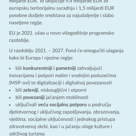
milijardi EUR. To uključuje 9,4 milijarde EUR za
europsku teritorijalnu suradnju i 1,5 milijardi EUR
posebne dodjele sredstava za najudaljenije i slabo
naseljene regije.
EU je 2021. ušao u novo višegodišnje programsko
razdoblje.
U razdoblju 2021. – 2027. Fond će omogućiti ulaganja
kako bi Europa i njezine regije:
bili
konkurentniji i pametniji
zahvaljujući
inovacijama i potpori malim i srednjim poduzećima
(MSP-ovi) te digitalizaciji i digitalnoj povezanosti
bili
zeleniji
, niskougljični i otporni
bili
povezaniji
jačanjem mobilnosti
uključivali
veću socijalnu potporu
u području
djelotvornog i uključivog zapošljavanja, obrazovanja,
vještina, socijalne uključenosti i jednakog pristupa
zdravstvenoj skrbi, kao i u jačanju uloge kulture i
održivog turizma