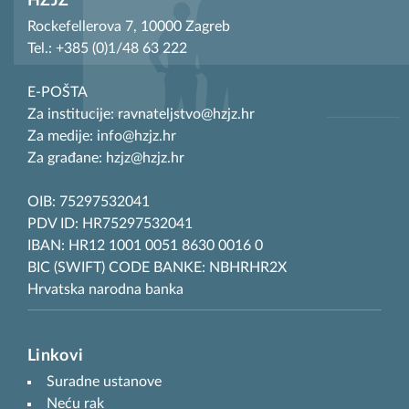
HZJZ
Rockefellerova 7, 10000 Zagreb
Tel.: +385 (0)1/48 63 222
E-POŠTA
Za institucije: ravnateljstvo@hzjz.hr
Za medije: info@hzjz.hr
Za građane: hzjz@hzjz.hr
OIB: 75297532041
PDV ID: HR75297532041
IBAN: HR12 1001 0051 8630 0016 0
BIC (SWIFT) CODE BANKE: NBHRHR2X
Hrvatska narodna banka
Linkovi
Suradne ustanove
Neću rak