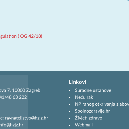
gulation ( OG 42/18)
Linkovi
ova 7, 10000 Zagreb
Suradne ustanove
(0)1/48 63 222
Neću rak
NP ranog otkrivanja slabov
Spolnozdravlje.hr
je: ravnateljstvo@hzjz.hr
Živjeti zdravo
info@hzjz.hr
Webmail