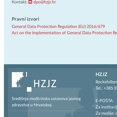
Kontakt:
dpo@hzjz.hr
Pravni izvori
General Data Protection Regulation (EU) 2016/679
Act on the Implementation of General Data Protection Re
HZJZ
Rockefeller
Tel.: +385 
Središnja medicinska ustanova javnog
E-POŠTA
zdravstva u Hrvatskoj
Za instituci
Za medije: 