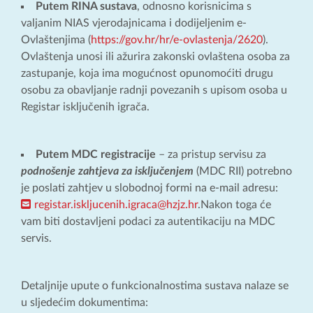
Putem RINA sustava
, odnosno korisnicima s
valjanim NIAS vjerodajnicama i dodijeljenim e-
Ovlaštenjima (
https://gov.hr/hr/e-ovlastenja/2620
).
Ovlaštenja unosi ili ažurira zakonski ovlaštena osoba za
zastupanje, koja ima mogućnost opunomoćiti drugu
osobu za obavljanje radnji povezanih s upisom osoba u
Registar isključenih igrača.
Putem MDC registracije
– za pristup servisu za
podnošenje zahtjeva za isključenjem
(MDC RII) potrebno
je poslati zahtjev u slobodnoj formi na e-mail adresu:
registar.iskljucenih.igraca@hzjz.hr
.Nakon toga će
vam biti dostavljeni podaci za autentikaciju na MDC
servis.
Detaljnije upute o funkcionalnostima sustava nalaze se
u sljedećim dokumentima: