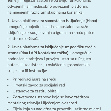
Temeljni registar sastoji se od dviju funkcionalno
odvojenih, ali međusobno povezanih platformi,
namijenjenih različitim skupinama korisnika:
1. Javna platforma za samostalno isključenje (Hana)
–
omogućuje pojedincima da samostalno zatraže
isključenje iz sudjelovanja u igrama na sreću putem
platforme e-Građani.
2. Javna platforma za isključenje uz podršku trećih
strana (Rina i API kontaktna točka)
– omogućuje
podnošenje zahtjeva i provjeru statusa u Registru
putem ili uz asistenciju ovlaštenih gospodarskih
subjekata ili institucija:
Priređivači igara na sreću
Hrvatski zavod za socijalni rad
Ustanove za zaštitu obitelji
Zdravstvene ustanove koje se bave zaštitom
mentalnog zdravlja i liječenjem ovisnosti
Tijela koja su nadležna za provedbu zaštitne mjere i