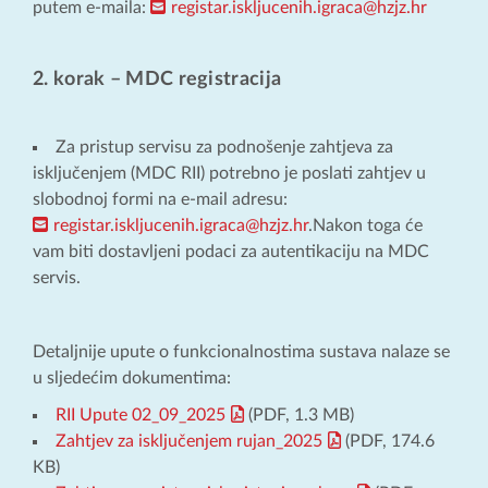
putem e-maila:
registar.iskljucenih.igraca@hzjz.hr
2. korak – MDC registracija
Za pristup servisu za podnošenje zahtjeva za
isključenjem (MDC RII) potrebno je poslati zahtjev u
slobodnoj formi na e-mail adresu:
registar.iskljucenih.igraca@hzjz.hr
.Nakon toga će
vam biti dostavljeni podaci za autentikaciju na MDC
servis.
Detaljnije upute o funkcionalnostima sustava nalaze se
u sljedećim dokumentima:
RII Upute 02_09_2025
(PDF, 1.3 MB)
Zahtjev za isključenjem rujan_2025
(PDF, 174.6
KB)