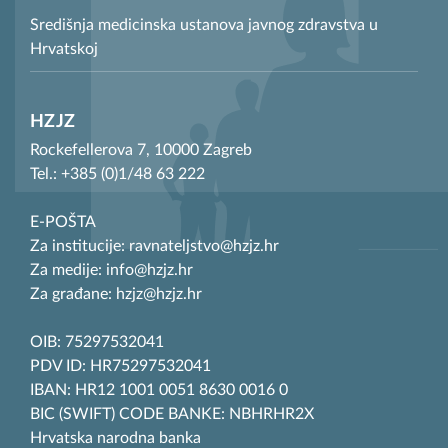
Središnja medicinska ustanova javnog zdravstva u
Hrvatskoj
HZJZ
Rockefellerova 7, 10000 Zagreb
Tel.: +385 (0)1/48 63 222
E-POŠTA
Za institucije: ravnateljstvo@hzjz.hr
Za medije: info@hzjz.hr
Za građane: hzjz@hzjz.hr
OIB: 75297532041
PDV ID: HR75297532041
IBAN: HR12 1001 0051 8630 0016 0
BIC (SWIFT) CODE BANKE: NBHRHR2X
Hrvatska narodna banka