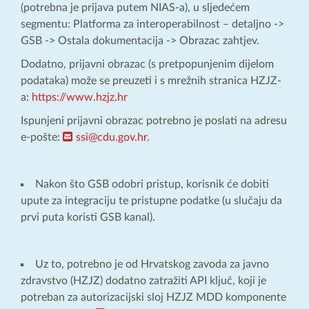
(potrebna je prijava putem NIAS-a), u sljedećem
segmentu: Platforma za interoperabilnost – detaljno ->
GSB -> Ostala dokumentacija -> Obrazac zahtjev.
Dodatno, prijavni obrazac (s pretpopunjenim dijelom
podataka) može se preuzeti i s mrežnih stranica HZJZ-
a:
https://www.hzjz.hr
Ispunjeni prijavni obrazac potrebno je poslati na adresu
e-pošte:
ssi@cdu.gov.hr
.
Nakon što GSB odobri pristup, korisnik će dobiti
upute za integraciju te pristupne podatke (u slučaju da
prvi puta koristi GSB kanal).
Uz to, potrebno je od Hrvatskog zavoda za javno
zdravstvo (HZJZ) dodatno zatražiti API ključ, koji je
potreban za autorizacijski sloj HZJZ MDD komponente