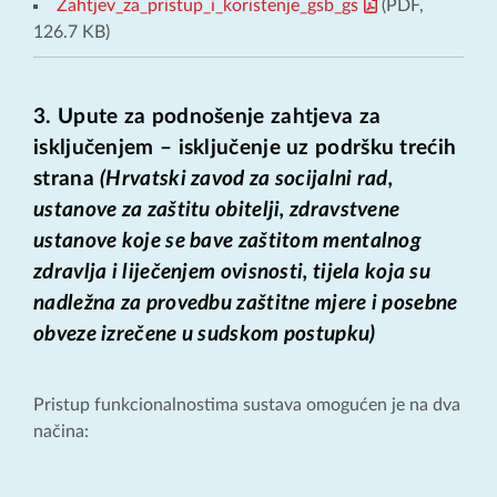
Zahtjev_za_pristup_i_koristenje_gsb_gs
(PDF,
126.7 KB)
3. Upute za podnošenje zahtjeva za
isključenjem – isključenje uz podršku trećih
strana
(Hrvatski zavod za socijalni rad,
ustanove za zaštitu obitelji, zdravstvene
ustanove koje se bave zaštitom mentalnog
zdravlja i liječenjem ovisnosti, tijela koja su
nadležna za provedbu zaštitne mjere i posebne
obveze izrečene u sudskom postupku)
Pristup funkcionalnostima sustava omogućen je na dva
načina: