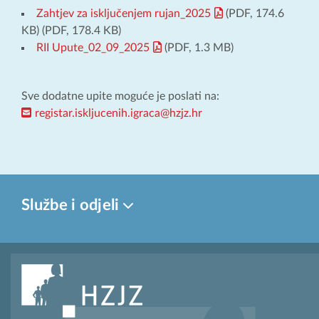
Zahtjev za isključenjem rujan_2025
(PDF, 174.6
KB) (PDF, 178.4 KB)
RII Upute_02_09_2025
(PDF, 1.3 MB)
Sve dodatne upite moguće je poslati na:
registar.iskljucenih.igraca@hzjz.hr
Službe i odjeli