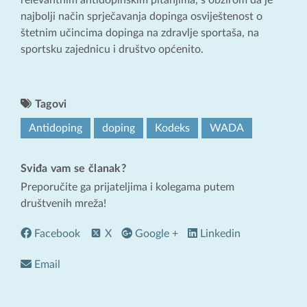
relevantnim antidopinškim pitanjima, s obzirom da je
najbolji način sprječavanja dopinga osviještenost o
štetnim učincima dopinga na zdravlje sportaša, na
sportsku zajednicu i društvo općenito.
Tagovi
Antidoping
doping
Kodeks
WADA
Sviđa vam se članak?
Preporučite ga prijateljima i kolegama putem
društvenih mreža!
Facebook
X
Google +
Linkedin
Email