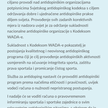
ciljano provodi nad antidopinškim organizacijama
potpisnicima Svjetskog antidopinškog kodeksa s ciljem
održavanja dobre i ujednačene antidopinške prakse
diljem svijeta. Provođenje svih zadanih korektivnih
mjera iz nadzora uvjet je za održanje sukladnosti
nacionalne antidopinške organizacije s Kodeksom
WADA-e.
Sukladnost s Kodeksom WADA-e pokazatelj je
postojanja kvalitetnog i neovisnog antidopinškog
programa čiji je cilj provođenje antidopinških aktivnosti
usmjerenih na očuvanje integriteta sporta, zaštitu
prava sportaša i promicanje čistog sporta.
Služba za antidoping nastavit će provoditi antidopinški
program prema načelima etičnosti i pravičnosti, uvijek
vodeći računa o nužnosti nepristranog postupanja.
I nadalje će se voditi računa o pravovremenom
informiranju sportaša i sportske zajednice o svim