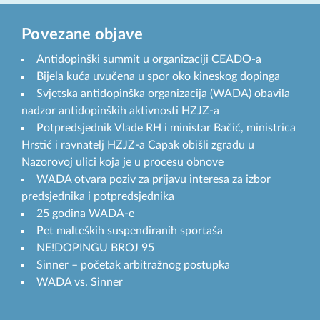
Povezane objave
Antidopinški summit u organizaciji CEADO-a
Bijela kuća uvučena u spor oko kineskog dopinga
Svjetska antidopinška organizacija (WADA) obavila
nadzor antidopinških aktivnosti HZJZ-a
Potpredsjednik Vlade RH i ministar Bačić, ministrica
Hrstić i ravnatelj HZJZ-a Capak obišli zgradu u
Nazorovoj ulici koja je u procesu obnove
WADA otvara poziv za prijavu interesa za izbor
predsjednika i potpredsjednika
25 godina WADA-e
Pet malteških suspendiranih sportaša
NE!DOPINGU BROJ 95
Sinner – početak arbitražnog postupka
WADA vs. Sinner