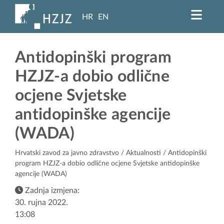
HR
EN
Antidopinški program
HZJZ-a dobio odlične
ocjene Svjetske
antidopinške agencije
(WADA)
Hrvatski zavod za javno zdravstvo
/
Aktualnosti
/ Antidopinški
program HZJZ-a dobio odlične ocjene Svjetske antidopinške
agencije (WADA)
Zadnja izmjena:
30. rujna 2022.
13:08