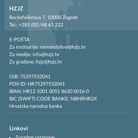
HZJZ
Rockefellerova 7, 10000 Zagreb
Tel.: +385 (0)1/48 63 222
E-POŠTA
Za institucije: ravnateljstvo@hzjz.hr
Za medije: info@hzjz.hr
Za građane: hzjz@hzjz.hr
OIB: 75297532041
PDV ID: HR75297532041
IBAN: HR12 1001 0051 8630 0016 0
BIC (SWIFT) CODE BANKE: NBHRHR2X
Hrvatska narodna banka
Linkovi
Suradne ustanove