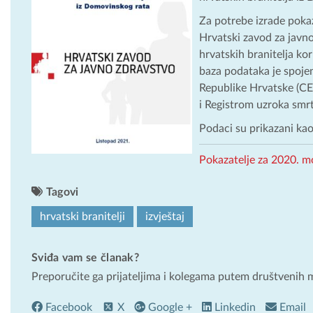
Za potrebe izrade pokaz
Hrvatski zavod za javn
hrvatskih branitelja ko
baza podataka je spoje
Republike Hrvatske (CE
i Registrom uzroka smrt
Podaci su prikazani kao
Pokazatelje za 2020. m
Tagovi
hrvatski branitelji
izvještaj
Sviđa vam se članak?
Preporučite ga prijateljima i kolegama putem društvenih 
Facebook
X
Google +
Linkedin
Email