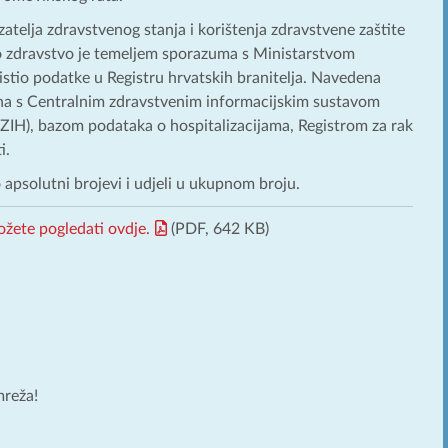
atelja zdravstvenog stanja i korištenja zdravstvene zaštite
o zdravstvo je temeljem sporazuma s Ministarstvom
ristio podatke u Registru hrvatskih branitelja. Navedena
na s Centralnim zdravstvenim informacijskim sustavom
ZIH), bazom podataka o hospitalizacijama, Registrom za rak
i.
 apsolutni brojevi i udjeli u ukupnom broju.
ožete pogledati ovdje.
(PDF, 642 KB)
mreža!