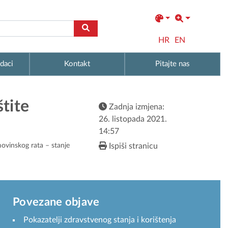
HR
EN
daci
Kontakt
Pitajte nas
štite
Zadnja izmjena:
26. listopada 2021.
14:57
movinskog rata – stanje
Ispiši stranicu
Povezane objave
Pokazatelji zdravstvenog stanja i korištenja