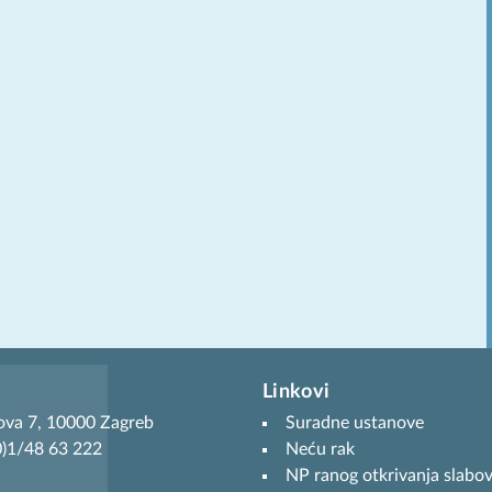
Linkovi
ova 7, 10000 Zagreb
Suradne ustanove
(0)1/48 63 222
Neću rak
NP ranog otkrivanja slabov