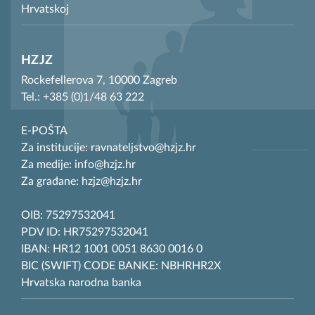
Hrvatskoj
HZJZ
Rockefellerova 7, 10000 Zagreb
Tel.: +385 (0)1/48 63 222
E-POŠTA
Za institucije: ravnateljstvo@hzjz.hr
Za medije: info@hzjz.hr
Za građane: hzjz@hzjz.hr
OIB: 75297532041
PDV ID: HR75297532041
IBAN: HR12 1001 0051 8630 0016 0
BIC (SWIFT) CODE BANKE: NBHRHR2X
Hrvatska narodna banka