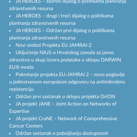
JA HEROES – završni dijalog o politikama planiranja
zdravstvenih resursa
JA HEROES – drugi i treći dijalog o politikama
planiranja zdravstvenih resursa
JA HEROES – Održan prvi dijalog o politikama
planiranja zdravstvenih resursa
Novi simbol Projekta EU JAMRAI-2
Uključenje NAJS-a Hrvatskog zavoda za javno
zdravstvo u skup izvora podataka u sklopu DARWIN
EU® mreže
Pokretanje projekta EU-JAMRAI 2 – novo poglavlje
u jedinstvenom europskom odgovoru na antimikrobnu
rezistenciju
Održan prvi sastanak u sklopu projekta OriON
JA projekt JANE – Joint Action on Networks of
Expertise
JA projekt CraNE – Network of Comprehensive
Cancer Centers
Održan sastanak o poboljšanju dostupnosti