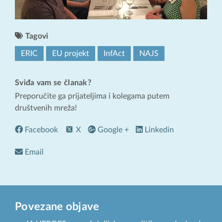
Tagovi
ERIC
EU projekt
InfAct
NAJS
Sviđa vam se članak?
Preporučite ga prijateljima i kolegama putem
društvenih mreža!
Facebook
X
Google +
Linkedin
Email
Povezane objave