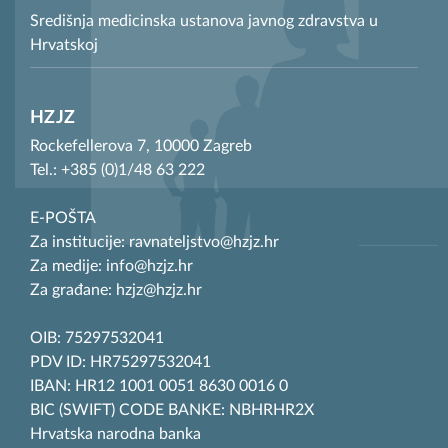
Središnja medicinska ustanova javnog zdravstva u
Hrvatskoj
HZJZ
Rockefellerova 7, 10000 Zagreb
Tel.: +385 (0)1/48 63 222
E-POŠTA
Za institucije: ravnateljstvo@hzjz.hr
Za medije: info@hzjz.hr
Za građane: hzjz@hzjz.hr
OIB: 75297532041
PDV ID: HR75297532041
IBAN: HR12 1001 0051 8630 0016 0
BIC (SWIFT) CODE BANKE: NBHRHR2X
Hrvatska narodna banka