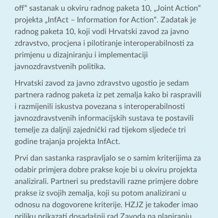
off“ sastanak u okviru radnog paketa 10, „Joint Action“
projekta „InfAct – Information for Action“. Zadatak je
radnog paketa 10, koji vodi Hrvatski zavod za javno
zdravstvo, procjena i pilotiranje interoperabilnosti za
primjenu u dizajniranju i implementaciji
javnozdravstvenih politika.
Hrvatski zavod za javno zdravstvo ugostio je sedam
partnera radnog paketa iz pet zemalja kako bi raspravili
i razmijenili iskustva povezana s interoperabilnosti
javnozdravstvenih informacijskih sustava te postavili
temelje za daljnji zajednički rad tijekom sljedeće tri
godine trajanja projekta InfAct.
Prvi dan sastanka raspravljalo se o samim kriterijima za
odabir primjera dobre prakse koje bi u okviru projekta
analizirali. Partneri su predstavili razne primjere dobre
prakse iz svojih zemalja, koji su potom analizirani u
odnosu na dogovorene kriterije. HZJZ je također imao
priliku prikazati dosadašnji rad Zavoda na planiranju,