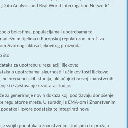
a, „Data Analysis and Real World Interrogation Network“
ope o bolestima, populacijama i upotrebama te
nadležnim tijelima u Europskoj regulatornoj mreži za
kom životnog ciklusa ljekovitog proizvoda.
 što:
dataka za upotrebu u regulaciji lijekova;
ataka o upotrebama, sigurnosti i učinkovitosti lijekova;
 neintervencijskih studija, uključujući razvoj znanstvenih
nje i izvještavanje rezultata studije.
že za generiranje novih dokaza koji podržavaju donošenje
opske regulatorne mreže. U suradnji s EMA-om i Znanstvenim
 podatke i izvore podataka te integrirati novu
e svojih podataka u znanstvenim studijama te pružaju