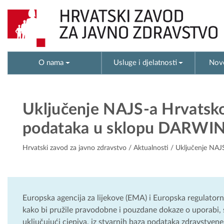
O nama
Usluge i djelatnosti
Novo
Uključenje NAJS-a Hrvatsko
podataka u sklopu DARWI
Hrvatski zavod za javno zdravstvo
/
Aktualnosti
/ Uključenje NAJ
Europska agencija za lijekove (EMA) i Europska regulatorn
kako bi pružile pravodobne i pouzdane dokaze o uporabi, si
uključujući cjepiva, iz stvarnih baza podataka zdravstvene