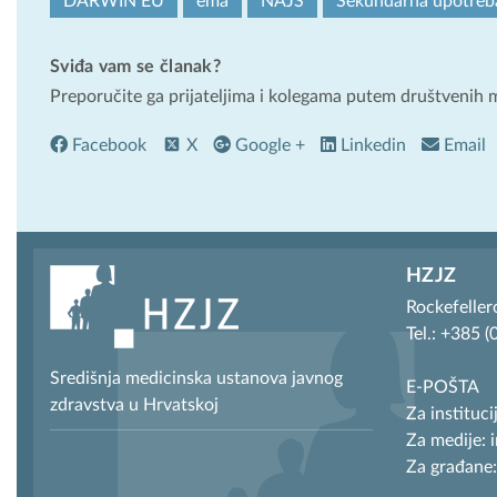
DARWIN EU
ema
NAJS
Sekundarna upotreba
Sviđa vam se članak?
Preporučite ga prijateljima i kolegama putem društvenih 
Facebook
X
Google +
Linkedin
Email
HZJZ
Rockefeller
Tel.: +385 
Središnja medicinska ustanova javnog
E-POŠTA
zdravstva u Hrvatskoj
Za instituci
Za medije: 
Za građane: