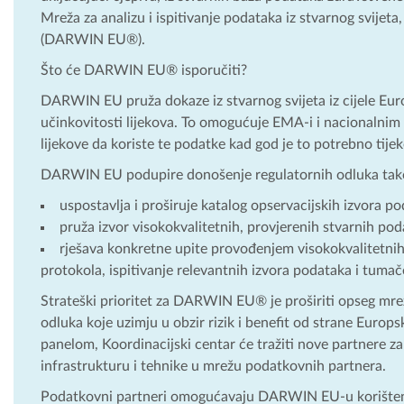
Mreža za analizu i ispitivanje podataka iz stvarnog svijet
(DARWIN EU®).
Što će DARWIN EU® isporučiti?
DARWIN EU pruža dokaze iz stvarnog svijeta iz cijele Eur
učinkovitosti lijekova. To omogućuje EMA-i i nacionalnim 
lijekove da koriste te podatke kad god je to potrebno tije
DARWIN EU podupire donošenje regulatornih odluka tako
uspostavlja i proširuje katalog opservacijskih izvora po
pruža izvor visokokvalitetnih, provjerenih stvarnih pod
rješava konkretne upite provođenjem visokokvalitetnih,
protokola, ispitivanje relevantnih izvora podataka i tumače
Strateški prioritet za DARWIN EU® je proširiti opseg mre
odluka koje uzimju u obzir rizik i benefit od strane Eur
panelom, Koordinacijski centar će tražiti nove partnere za
infrastrukturu i tehnike u mrežu podatkovnih partnera.
Podatkovni partneri omogućavaju DARWIN EU-u korištenj