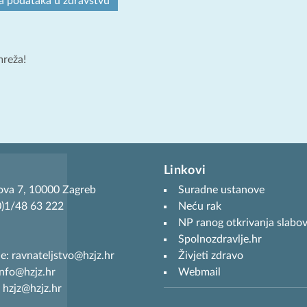
 podataka u zdravstvu
mreža!
Linkovi
ova 7, 10000 Zagreb
Suradne ustanove
(0)1/48 63 222
Neću rak
NP ranog otkrivanja slabov
Spolnozdravlje.hr
je: ravnateljstvo@hzjz.hr
Živjeti zdravo
info@hzjz.hr
Webmail
 hzjz@hzjz.hr