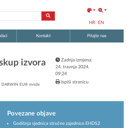
HR
EN
daci
Kontakt
Pitajte nas
Zadnja izmjena:
skup izvora
24. travnja 2024.
09:24
Ispiši stranicu
lopu DARWIN EU® mreže
Povezane objave
Godišnja sjednica stručne zajednice EHDS2