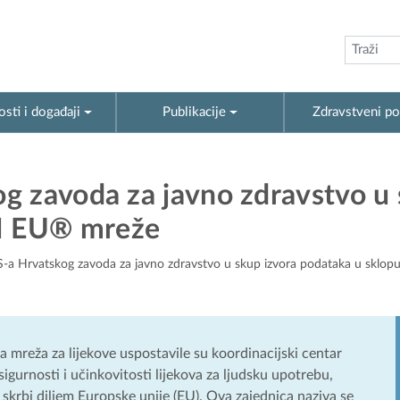
sti i događaji
Publikacije
Zdravstveni po
g zavoda za javno zdravstvo u 
N EU® mreže
S-a Hrvatskog zavoda za javno zdravstvo u skup izvora podataka u sk
a mreža za lijekove uspostavile su koordinacijski centar
gurnosti i učinkovitosti lijekova za ljudsku upotrebu,
 skrbi diljem Europske unije (EU). Ova zajednica naziva se