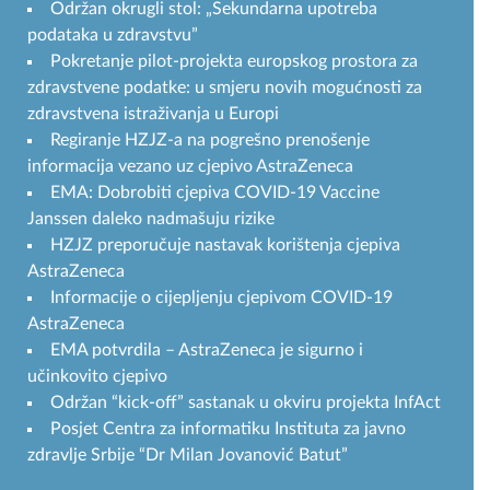
Održan okrugli stol: „Sekundarna upotreba
podataka u zdravstvu”
Pokretanje pilot-projekta europskog prostora za
zdravstvene podatke: u smjeru novih mogućnosti za
zdravstvena istraživanja u Europi
Regiranje HZJZ-a na pogrešno prenošenje
informacija vezano uz cjepivo AstraZeneca
EMA: Dobrobiti cjepiva COVID-19 Vaccine
Janssen daleko nadmašuju rizike
HZJZ preporučuje nastavak korištenja cjepiva
AstraZeneca
Informacije o cijepljenju cjepivom COVID-19
AstraZeneca
EMA potvrdila – AstraZeneca je sigurno i
učinkovito cjepivo
Održan “kick-off” sastanak u okviru projekta InfAct
Posjet Centra za informatiku Instituta za javno
zdravlje Srbije “Dr Milan Jovanović Batut”