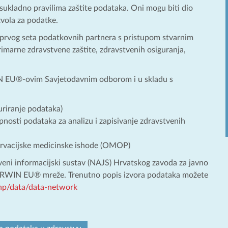
ukladno pravilima zaštite podataka. Oni mogu biti dio
zvola za podatke.
rvog seta podatkovnih partnera s pristupom stvarnim
rimarne zdravstvene zaštite, zdravstvenih osiguranja,
IN EU®-ovim Savjetodavnim odborom i u skladu s
uriranje podataka)
nosti podataka za analizu i zapisivanje zdravstvenih
ervacijske medicinske ishode (OMOP)
eni informacijski sustav (NAJS) Hrvatskog zavoda za javno
DARWIN EU® mreže. Trenutno popis izvora podataka možete
hp/data/data-network