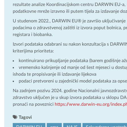
rezultate analize Koordinacijskom centru DARWIN EU-a, s
podatkovne mreže izravno ili putem tijela za izdavanje do
U studenom 2022., DARWIN EU® je završio uključivanje p
podacima o zdravstvenoj zaštiti iz izvora poput bolnica, p
registara i biobanka.
Izvori podataka odabrani su nakon konzultacija s DARW
kriterijima prioriteta:
kontinuirano prikupljanje podataka (barem godišnje až
vremensko kašnjenje od manje od šest mjeseci u dostup
ishoda te propisivanje ili izdavanje lijekova
podaci pretvoreni u zajednički model podataka za ops
Na zadnjem pozivu 2024. godine Nacionalni javnozdravstv
zdravstvo uključen je u skup izvora podataka u sklopu 
pronaći na poveznici
https://www.darwin-eu.org/index.p
Tagovi