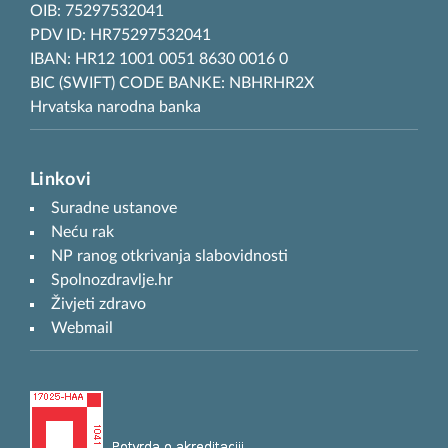
OIB: 75297532041
PDV ID: HR75297532041
IBAN: HR12 1001 0051 8630 0016 0
BIC (SWIFT) CODE BANKE: NBHRHR2X
Hrvatska narodna banka
Linkovi
Suradne ustanove
Neću rak
NP ranog otkrivanja slabovidnosti
Spolnozdravlje.hr
Živjeti zdravo
Webmail