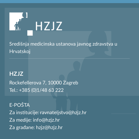
Središnja medicinska ustanova javnog zdravstva u
Hrvatskoj
HZJZ
Rockefellerova 7, 10000 Zagreb
Tel.: +385 (0)1/48 63 222
E-POŠTA
Za institucije: ravnateljstvo@hzjz.hr
Za medije: info@hzjz.hr
Za građane: hzjz@hzjz.hr