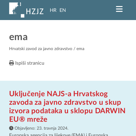
HR
EN
ema
Hrvatski zavod za javno zdravstvo
/ ema
Ispiši stranicu
Uključenje NAJS-a Hrvatskog
zavoda za javno zdravstvo u skup
izvora podataka u sklopu DARWIN
EU® mreže
Objavljeno:
23. travnja 2024.
Europska agencija za lijekove (EMA) i Europska