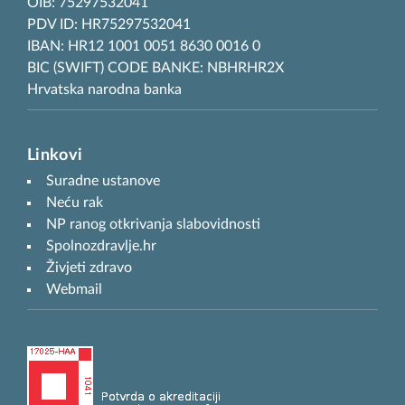
OIB: 75297532041
PDV ID: HR75297532041
IBAN: HR12 1001 0051 8630 0016 0
BIC (SWIFT) CODE BANKE: NBHRHR2X
Hrvatska narodna banka
Linkovi
Suradne ustanove
Neću rak
NP ranog otkrivanja slabovidnosti
Spolnozdravlje.hr
Živjeti zdravo
Webmail