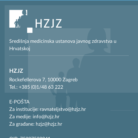
Središnja medicinska ustanova javnog zdravstva u
Hrvatskoj
HZJZ
Rockefellerova 7, 10000 Zagreb
Tel.: +385 (0)1/48 63 222
E-POŠTA
Za institucije: ravnateljstvo@hzjz.hr
Za medije: info@hzjz.hr
Za građane: hzjz@hzjz.hr