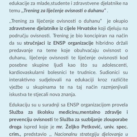
edukacije za mlade,studente i zdravstvene djelatnike na
temu
,,Trening za liječenje ovisnosti o duhanu”
.
,,Trening za liječenje ovisnosti o duhanu” je okupio
zdravstvene djelatnike iz cijele Hrvatske
koji djeluju na
području ovisnosti. Trening je bio koncipiran na način
da su
stručnjaci iz ENSP organizacije
hibridno držali
predavanje na teme koje obuhvaćaju ovisnost o
duhanu, liječenje ovisnosti te liječenje ovisnosti kod
posebne skupine ljudi kao što su adolescenti,
kardiovaskularni bolesnici te trudnice. Sudionici su
interaktivno sudjelovali na edukaciji kroz različite
vježbe u skupinama te na taj način razmjenjivali
iskustva te stjecali nova znanja.
Edukaciju su u suradnji sa ENSP organizacijom provela
Služba za školsku medicinu,mentalno zdravlje i
prevenciju ovisnosti
te
Služba za suzbijanje zlouporabe
droga
ispred koje je
mr. Željko Petković, univ. spec.
crim.,
predstavio ,,
Nacionalnu strategiju djelovanja u