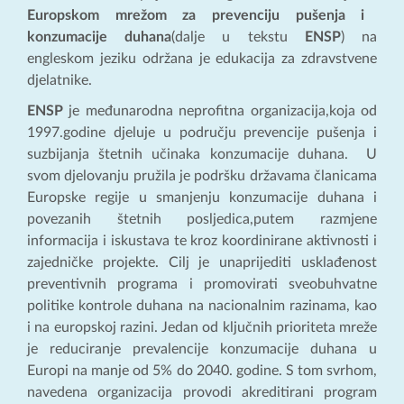
Europskom mrežom za prevenciju pušenja i
konzumacije duhana
(dalje u tekstu
ENSP
) na
engleskom jeziku održana je edukacija za zdravstvene
djelatnike.
ENSP
je međunarodna neprofitna organizacija,koja od
1997.godine djeluje u području prevencije pušenja i
suzbijanja štetnih učinaka konzumacije duhana. U
svom djelovanju pružila je podršku državama članicama
Europske regije u smanjenju konzumacije duhana i
povezanih štetnih posljedica,putem razmjene
informacija i iskustava te kroz koordinirane aktivnosti i
zajedničke projekte. Cilj je unaprijediti usklađenost
preventivnih programa i promovirati sveobuhvatne
politike kontrole duhana na nacionalnim razinama, kao
i na europskoj razini. Jedan od ključnih prioriteta mreže
je reduciranje prevalencije konzumacije duhana u
Europi na manje od 5% do 2040. godine. S tom svrhom,
navedena organizacija provodi akreditirani program