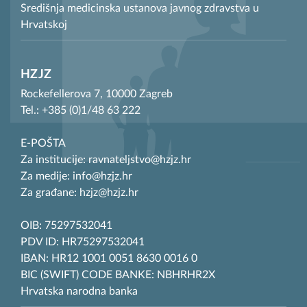
Središnja medicinska ustanova javnog zdravstva u
Hrvatskoj
HZJZ
Rockefellerova 7, 10000 Zagreb
Tel.: +385 (0)1/48 63 222
E-POŠTA
Za institucije: ravnateljstvo@hzjz.hr
Za medije: info@hzjz.hr
Za građane: hzjz@hzjz.hr
OIB: 75297532041
PDV ID: HR75297532041
IBAN: HR12 1001 0051 8630 0016 0
BIC (SWIFT) CODE BANKE: NBHRHR2X
Hrvatska narodna banka