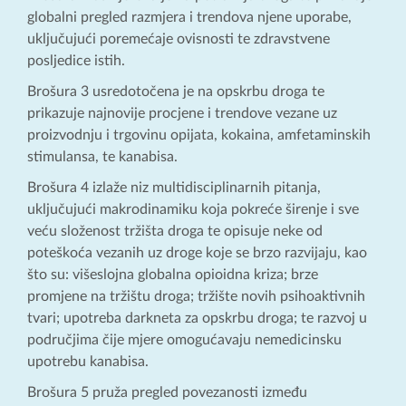
globalni pregled razmjera i trendova njene uporabe,
uključujući poremećaje ovisnosti te zdravstvene
posljedice istih.
Brošura 3 usredotočena je na opskrbu droga te
prikazuje najnovije procjene i trendove vezane uz
proizvodnju i trgovinu opijata, kokaina, amfetaminskih
stimulansa, te kanabisa.
Brošura 4 izlaže niz multidisciplinarnih pitanja,
uključujući makrodinamiku koja pokreće širenje i sve
veću složenost tržišta droga te opisuje neke od
poteškoća vezanih uz droge koje se brzo razvijaju, kao
što su: višeslojna globalna opioidna kriza; brze
promjene na tržištu droga; tržište novih psihoaktivnih
tvari; upotreba darkneta za opskrbu droga; te razvoj u
područjima čije mjere omogućavaju nemedicinsku
upotrebu kanabisa.
Brošura 5 pruža pregled povezanosti između