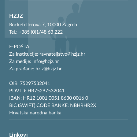
HZJZ
Rockefellerova 7, 10000 Zagreb
Tel.: +385 (0)1/48 63 222
E-POŠTA
Za institucije: ravnateljstvo@hzjz.hr
Za medije: info@hzjz.hr
Za građane: hzjz@hzjz.hr
OIB: 75297532041
PDV ID: HR75297532041
IBAN: HR12 1001 0051 8630 0016 0
BIC (SWIFT) CODE BANKE: NBHRHR2X
Hrvatska narodna banka
Linkovi