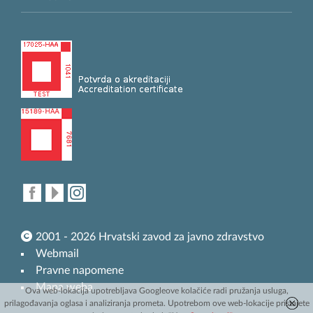
2001 - 2026 Hrvatski zavod za javno zdravstvo
Webmail
Pravne napomene
Mapa weba
Ova web-lokacija upotrebljava Googleove kolačiće radi pružanja usluga,
prilagođavanja oglasa i analiziranja prometa. Upotrebom ove web-lokacije pristajete