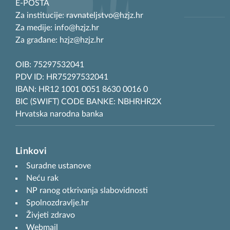
E-POŠTA
Za institucije: ravnateljstvo@hzjz.hr
Za medije: info@hzjz.hr
Za građane: hzjz@hzjz.hr
OIB: 75297532041
PDV ID: HR75297532041
IBAN: HR12 1001 0051 8630 0016 0
BIC (SWIFT) CODE BANKE: NBHRHR2X
Hrvatska narodna banka
Linkovi
Suradne ustanove
Neću rak
NP ranog otkrivanja slabovidnosti
Spolnozdravlje.hr
Živjeti zdravo
Webmail