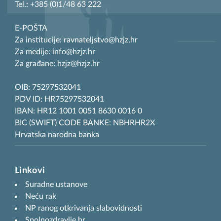
Tel.: +385 (0)1/48 63 222
E-POŠTA
Za institucije: ravnateljstvo@hzjz.hr
Za medije: info@hzjz.hr
Za građane: hzjz@hzjz.hr
OIB: 75297532041
PDV ID: HR75297532041
IBAN: HR12 1001 0051 8630 0016 0
BIC (SWIFT) CODE BANKE: NBHRHR2X
Hrvatska narodna banka
Linkovi
Suradne ustanove
Neću rak
NP ranog otkrivanja slabovidnosti
Spolnozdravlje.hr