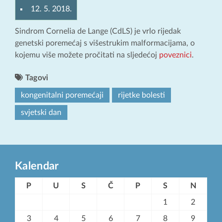
12. 5. 2018.
Sindrom Cornelia de Lange (CdLS) je vrlo rijedak
genetski poremećaj s višestrukim malformacijama, o
kojemu više možete pročitati na sljedećoj
poveznici
.
Tagovi
kongenitalni poremećaji
rijetke bolesti
svjetski dan
Kalendar
P
U
S
Č
P
S
N
1
2
3
4
5
6
7
8
9