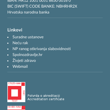
IBAN: HR12 1001 0051 8630 0016 0
BIC (SWIFT) CODE BANKE: NBHRHR2X
Hrvatska narodna banka
Linkovi
Suradne ustanove
Neću rak
NP ranog otkrivanja slabovidnosti
Spolnozdravlje.hr
Živjeti zdravo
Webmail