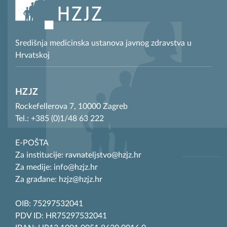
Središnja medicinska ustanova javnog zdravstva u
Hrvatskoj
HZJZ
Rockefellerova 7, 10000 Zagreb
Tel.: +385 (0)1/48 63 222
E-POŠTA
Za institucije: ravnateljstvo@hzjz.hr
Za medije: info@hzjz.hr
Za građane: hzjz@hzjz.hr
OIB: 75297532041
PDV ID: HR75297532041