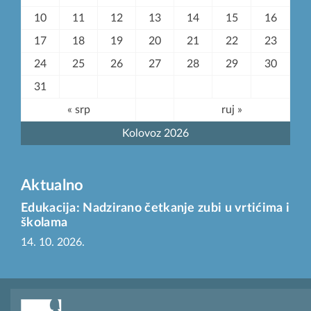
10
11
12
13
14
15
16
17
18
19
20
21
22
23
24
25
26
27
28
29
30
31
« srp
ruj »
Kolovoz 2026
Aktualno
Edukacija: Nadzirano četkanje zubi u vrtićima i
školama
14. 10. 2026.