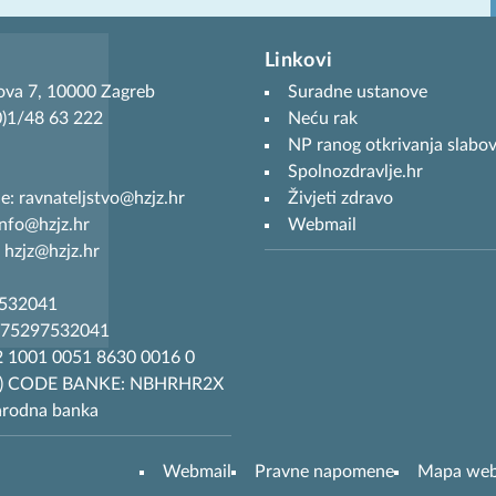
Linkovi
ova 7, 10000 Zagreb
Suradne ustanove
(0)1/48 63 222
Neću rak
NP ranog otkrivanja slabov
Spolnozdravlje.hr
je: ravnateljstvo@hzjz.hr
Živjeti zdravo
info@hzjz.hr
Webmail
 hzjz@hzjz.hr
7532041
R75297532041
 1001 0051 8630 0016 0
T) CODE BANKE: NBHRHR2X
arodna banka
Webmail
Pravne napomene
Mapa we