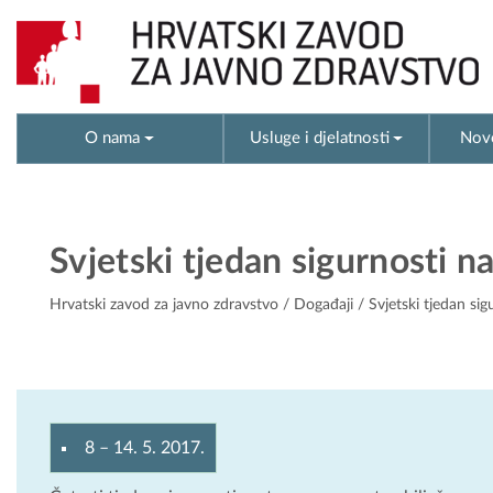
O nama
Usluge i djelatnosti
Novo
Svjetski tjedan sigurnosti n
Hrvatski zavod za javno zdravstvo
/
Događaji
/ Svjetski tjedan si
8
–
14. 5. 2017.