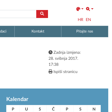
HR
EN
daci
Kontakt
Pitajte nas
Zadnja izmjena:
28. svibnja 2017.
17:38
Ispiši stranicu
Kalendar
P
U
S
Č
P
S
N