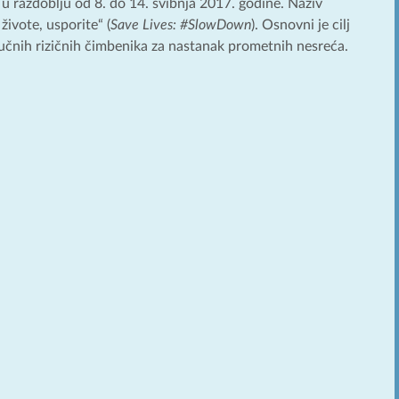
 u razdoblju od 8. do 14. svibnja 2017. godine. Naziv
ivote, usporite“ (
Save Lives: #SlowDown
). Osnovni je cilj
jučnih rizičnih čimbenika za nastanak prometnih nesreća.