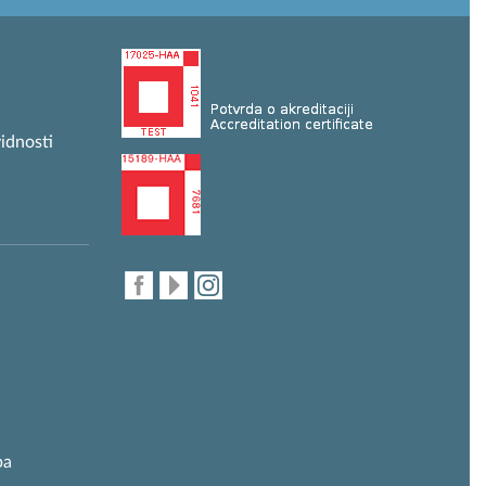
idnosti
ba