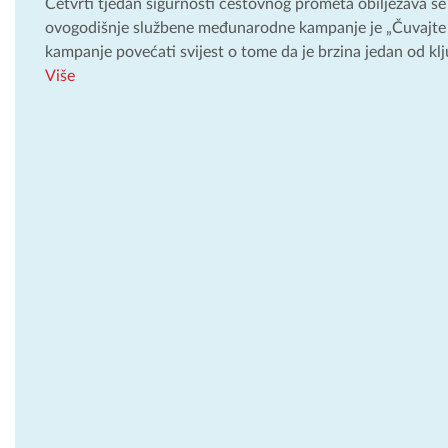
Četvrti tjedan sigurnosti cestovnog prometa obilježava se
ovogodišnje službene međunarodne kampanje je „Čuvajte ž
kampanje povećati svijest o tome da je brzina jedan od kl
Više