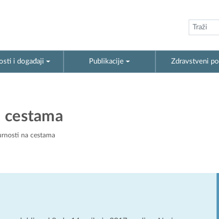
sti i događaji
Publikacije
Zdravstveni po
a cestama
gurnosti na cestama