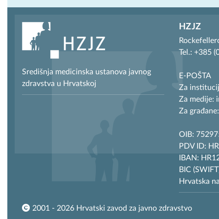
HZJZ
Rockefeller
Tel.: +385 
Središnja medicinska ustanova javnog
E-POŠTA
zdravstva u Hrvatskoj
Za instituci
Za medije: 
Za građane:
OIB: 7529
PDV ID: H
IBAN: HR12
BIC (SWIF
Hrvatska n
2001 - 2026 Hrvatski zavod za javno zdravstvo