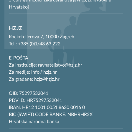
Središnja medicinska ustanova javnog zdravstva u
Hrvatskoj
HZJZ
Rockefellerova 7, 10000 Zagreb
Tel.: +385 (0)1/48 63 222
E-POŠTA
Za institucije: ravnateljstvo@hzjz.hr
Za medije: info@hzjz.hr
Za građane: hzjz@hzjz.hr
OIB: 75297532041
PDV ID: HR75297532041
IBAN: HR12 1001 0051 8630 0016 0
BIC (SWIFT) CODE BANKE: NBHRHR2X
Hrvatska narodna banka