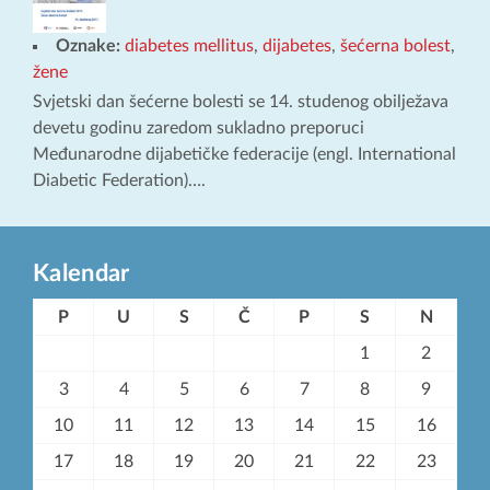
Oznake:
diabetes mellitus
,
dijabetes
,
šećerna bolest
,
žene
Svjetski dan šećerne bolesti se 14. studenog obilježava
devetu godinu zaredom sukladno preporuci
Međunarodne dijabetičke federacije (engl. International
Diabetic Federation)….
Kalendar
P
U
S
Č
P
S
N
1
2
3
4
5
6
7
8
9
10
11
12
13
14
15
16
17
18
19
20
21
22
23