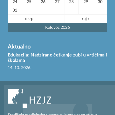
24
25
26
27
28
29
30
31
« srp
ruj »
Kolovoz 2026
Aktualno
Edukacija: Nadzirano četkanje zubi u vrtićima i
školama
14. 10. 2026.