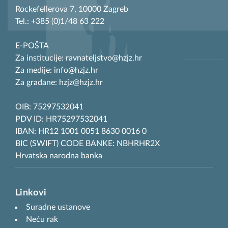
Rockefellerova 7, 10000 Zagreb
Tel.: +385 (0)1/48 63 222
E-POŠTA
Za institucije: ravnateljstvo@hzjz.hr
Za medije: info@hzjz.hr
Za građane: hzjz@hzjz.hr
OIB: 75297532041
PDV ID: HR75297532041
IBAN: HR12 1001 0051 8630 0016 0
BIC (SWIFT) CODE BANKE: NBHRHR2X
Hrvatska narodna banka
Linkovi
Suradne ustanove
Neću rak