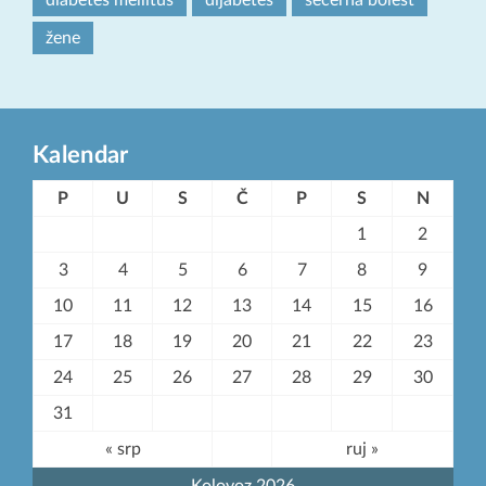
diabetes mellitus
dijabetes
šećerna bolest
žene
Kalendar
P
U
S
Č
P
S
N
1
2
3
4
5
6
7
8
9
10
11
12
13
14
15
16
17
18
19
20
21
22
23
24
25
26
27
28
29
30
31
« srp
ruj »