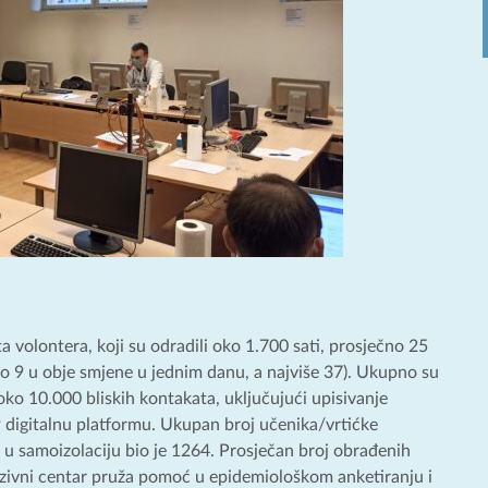
a volontera, koji su odradili oko 1.700 sati, prosječno 25
o 9 u obje smjene u jednim danu, a najviše 37). Ukupno su
oko 10.000 bliskih kontakata, uključujući upisivanje
igitalnu platformu. Ukupan broj učenika/vrtićke
h u samoizolaciju bio je 1264. Prosječan broj obrađenih
ozivni centar pruža pomoć u epidemiološkom anketiranju i