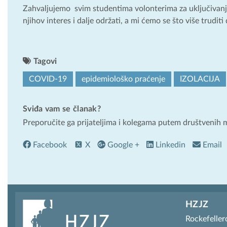
Zahvaljujemo svim studentima volonterima za uključivanje
njihov interes i dalje održati, a mi ćemo se što više truditi
Tagovi
COVID-19
epidemiološko praćenje
IZOLACIJA
Sviđa vam se članak?
Preporučite ga prijateljima i kolegama putem društvenih 
Facebook
X
Google +
Linkedin
Email
HZJZ
Rockefeller