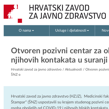
O nama
Usluge i djelatnosti
Novo
Otvoren pozivni centar za o
njihovih kontakata u suranj
Hrvatski zavod za javno zdravstvo
/
Aktualnosti
/ Otvoren pozivni
ŠNZ-a
Hrvatski zavod za javno zdravstvo (HZJZ), Medicinski fak
Štampar“ (ŠNZ) uspostavili su krajem studenog pozivni ce
osoba oboljelih od COVID-19 i njihovih bliskih kontakata,