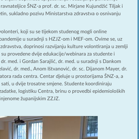
avnateljice ŠNZ-a prof. dr. sc. Mirjane Kujundžić Tiljak i
etin, sukladno pozivu Ministarstva zdravstva o osnivanju
lonteri, koji su se tijekom studenog mogli online
9 pandemije u suradnji s HZJZ-om i MEF-om. Ovime se, uz
ravstva, doprinosi razvijanju kulture volontiranja u zemlji
da su provedene dvije edukacije/webinara za studente i
 dr. med. i Gordan Sarajlić, dr. med. u suradnji s Dankom
avić, dr. med., Anom Ištvanović, dr. sc. Dijanom Mayer, dr.
natora rada centra. Centar djeluje u prostorijama ŠNZ-a, a
 sati, u dvije trosatne smjene. Studente koordiniraju
zadatke, logistiku Centra, brinu o provedbi epidemioloških
učinjenome županijskim ZZJZ.