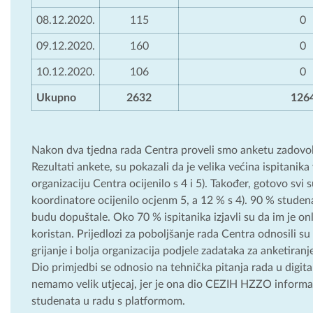
08.12.2020.
115
0
09.12.2020.
160
0
10.12.2020.
106
0
Ukupno
2632
126
Nakon dva tjedna rada Centra proveli smo anketu zadovolj
Rezultati ankete, su pokazali da je velika većina ispitani
organizaciju Centra ocijenilo s 4 i 5). Također, gotovo sv
koordinatore ocijenilo ocjenm 5, a 12 % s 4). 90 % studena
budu dopuštale. Oko 70 % ispitanika izjavli su da im je onl
koristan. Prijedlozi za poboljšanje rada Centra odnosili su 
grijanje i bolja organizacija podjele zadataka za anketiranje
Dio primjedbi se odnosio na tehnička pitanja rada u digita
nemamo velik utjecaj, jer je ona dio CEZIH HZZO informat
studenata u radu s platformom.