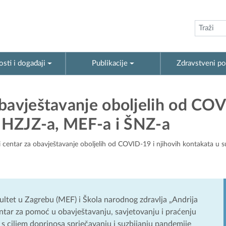
sti i događaji
Publikacije
Zdravstveni po
bavještavanje oboljelih od COV
i HZJZ-a, MEF-a i ŠNZ-a
 centar za obavještavanje oboljelih od COVID-19 i njihovih kontakata u s
ultet u Zagrebu (MEF) i Škola narodnog zdravlja „Andrija
ntar za pomoć u obavještavanju, savjetovanju i praćenju
 s ciljem doprinosa sprječavanju i suzbijanju pandemije