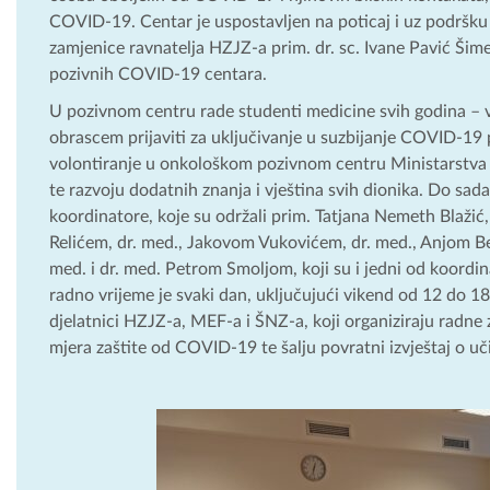
COVID-19. Centar je uspostavljen na poticaj i uz podršku r
zamjenice ravnatelja HZJZ-a prim. dr. sc. Ivane Pavić Šim
pozivnih COVID-19 centara.
U pozivnom centru rade studenti medicine svih godina – vo
obrascem prijaviti za uključivanje u suzbijanje COVID-1
volontiranje u onkološkom pozivnom centru Ministarstva zd
te razvoju dodatnih znanja i vještina svih dionika. Do sa
koordinatore, koje su održali prim. Tatjana Nemeth Blažić,
Relićem, dr. med., Jakovom Vukovićem, dr. med., Anjom Bel
med. i dr. med. Petrom Smoljom, koji su i jedni od koordi
radno vrijeme je svaki dan, uključujući vikend od 12 do 18
djelatnici HZJZ-a, MEF-a i ŠNZ-a, koji organiziraju radne 
mjera zaštite od COVID-19 te šalju povratni izvještaj o 