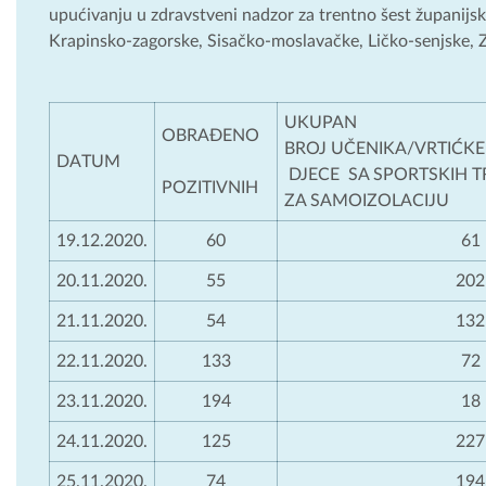
upućivanju u zdravstveni nadzor za trentno šest županijs
Krapinsko-zagorske, Sisačko-moslavačke, Ličko-senjske, Z
UKU
OBRAĐENO
BROJ UČENIKA/VRT
DATUM
DJECE SA SPORT
POZITIVNIH
ZA SAMOIZOLACIJU
19.12.2020.
60
61
20.11.2020.
55
202
21.11.2020.
54
132
22.11.2020.
133
72
23.11.2020.
194
18
24.11.2020.
125
227
25.11.2020.
74
194