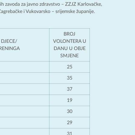
kih zavoda za javno zdravstvo – ZZJZ Karlovačke,
agrebačke i Vukovarsko – srijemske županije.
PAN
BROJ
IĆKE DJECE/
VOLONTERA U
SKIH TRENINGA
DANU U OBJE
SMJENE
25
35
37
19
30
29
31