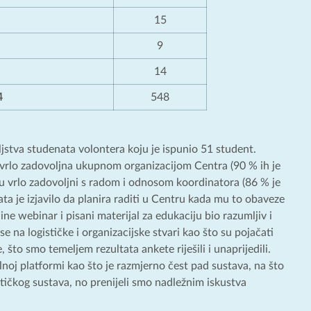
15
9
14
4
548
stva studenata volontera koju je ispunio 51 student.
ka vrlo zadovoljna ukupnom organizacijom Centra (90 % ih je
i su vrlo zadovoljni s radom i odnosom koordinatora (86 % je
ta je izjavilo da planira raditi u Centru kada mu to obaveze
ine webinar i pisani materijal za edukaciju bio razumljiv i
se na logističke i organizacijske stvari kao što su pojačati
, što smo temeljem rezultata ankete riješili i unaprijedili.
lnoj platformi kao što je razmjerno čest pad sustava, na što
ičkog sustava, no prenijeli smo nadležnim iskustva