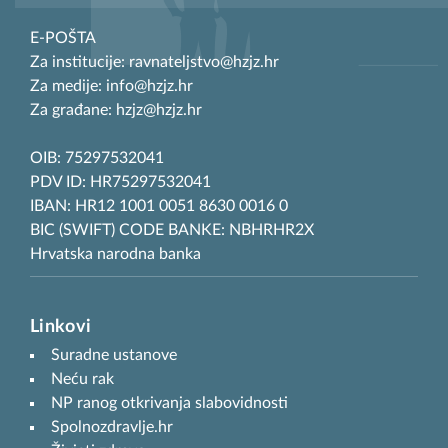
E-POŠTA
Za institucije: ravnateljstvo@hzjz.hr
Za medije: info@hzjz.hr
Za građane: hzjz@hzjz.hr
OIB: 75297532041
PDV ID: HR75297532041
IBAN: HR12 1001 0051 8630 0016 0
BIC (SWIFT) CODE BANKE: NBHRHR2X
Hrvatska narodna banka
Linkovi
Suradne ustanove
Neću rak
NP ranog otkrivanja slabovidnosti
Spolnozdravlje.hr