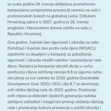
se svake godine 28. travnja obilježava promotivnim
kampanjama usmjerenima prevenciji nesreća na radu i
profesionalnih bolesti na globalnoj razini. Odlukom
Hrvatskog sabora iz 2007. godine je 28. travnja
proglašen i Nacionalnim danom zaštite na radu u
Republici Hrvatskoj.
Ove godine, Svjetski dan sigurnosti i zdravlja na radu
(SafeDay) i Svjetski dan protiv rada djece (WDACL)
zajednički su okupljeni u kampanji za poboljšanje
sigurnosti i zdravlja mladih radnika i zaustavljanje rada
djece. Namjera je kampanje ubrzati akciju u svrhu
postizanja ciljeva održivog razvoja 8.8 za sigurna radna
okruženja za sve radnike do 2030. godine (
Sustainable
Development Goal
, SDG) i SDG cilja 8.7 za okončanje
svih oblika dječjeg rada do 2025. godine. Postizanje
ovih ciljeva za dobrobit sljedećih generacija radnika
zahtijeva usklađeni i integrirani pristup ukidanju dječjeg
rada i promicanju kulture prevencije u zaštiti zdravlja i