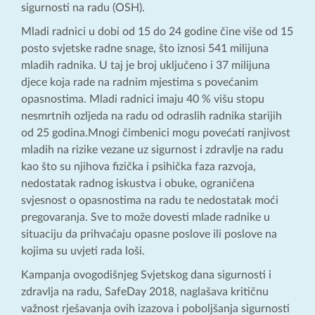
sigurnosti na radu (OSH).
Mladi radnici u dobi od 15 do 24 godine čine više od 15
posto svjetske radne snage, što iznosi 541 milijuna
mladih radnika. U taj je broj uključeno i 37 milijuna
djece koja rade na radnim mjestima s povećanim
opasnostima. Mladi radnici imaju 40 % višu stopu
nesmrtnih ozljeda na radu od odraslih radnika starijih
od 25 godina.Mnogi čimbenici mogu povećati ranjivost
mladih na rizike vezane uz sigurnost i zdravlje na radu
kao što su njihova fizička i psihička faza razvoja,
nedostatak radnog iskustva i obuke, ograničena
svjesnost o opasnostima na radu te nedostatak moći
pregovaranja. Sve to može dovesti mlade radnike u
situaciju da prihvaćaju opasne poslove ili poslove na
kojima su uvjeti rada loši.
Kampanja ovogodišnjeg Svjetskog dana sigurnosti i
zdravlja na radu, SafeDay 2018, naglašava kritičnu
važnost rješavanja ovih izazova i poboljšanja sigurnosti