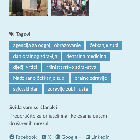
Tagovi
agencija za odgoj i obrazovanje
četkanje zubi
dan oralnog zdravlja
dentalna medicina
dječji vrtići
Ministarstvo zdravstva
Nadzirano četkanje zubi
oralno zdravlje
svjetski dan
zdravlje zubi i usta
Sviđa vam se članak?
Preporučite ga prijateljima i kolegama putem
društvenih mreža!
Facebook
X
Google +
Linkedin