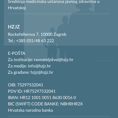
Središnja medicinska ustanova javnog zdravstva u
Hrvatskoj
HZJZ
Rockefellerova 7, 10000 Zagreb
Tel.: +385 (0)1/48 63 222
E-POŠTA
Za institucije: ravnateljstvo@hzjz.hr
Za medije: info@hzjz.hr
Za građane: hzjz@hzjz.hr
OIB: 75297532041
PDV ID: HR75297532041
IBAN: HR12 1001 0051 8630 0016 0
BIC (SWIFT) CODE BANKE: NBHRHR2X
Hrvatska narodna banka