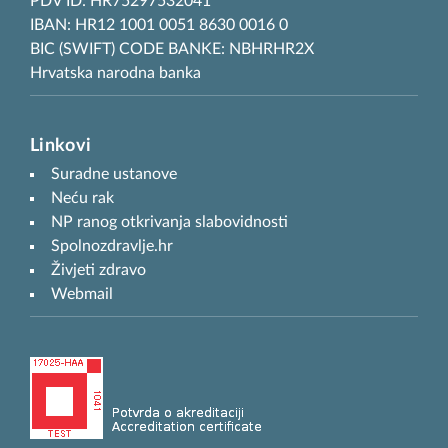
PDV ID: HR75297532041
IBAN: HR12 1001 0051 8630 0016 0
BIC (SWIFT) CODE BANKE: NBHRHR2X
Hrvatska narodna banka
Linkovi
Suradne ustanove
Neću rak
NP ranog otkrivanja slabovidnosti
Spolnozdravlje.hr
Živjeti zdravo
Webmail