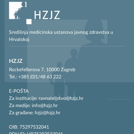
Središnja medicinska ustanova javnog zdravstva u
Hrvatskoj
HZJZ
Rockefellerova 7, 10000 Zagreb
Tel.: +385 (0)1/48 63 222
E-POŠTA
Za institucije: ravnateljstvo@hzjz.hr
Za medije: info@hzjz.hr
Za građane: hzjz@hzjz.hr
OIB: 75297532041