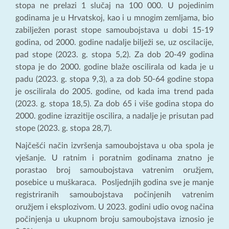
stopa ne prelazi 1 slučaj na 100 000. U pojedinim
godinama je u Hrvatskoj, kao i u mnogim zemljama, bio
zabilježen porast stope samoubojstava u dobi 15-19
godina, od 2000. godine nadalje bilježi se, uz oscilacije,
pad stope (2023. g. stopa 5,2). Za dob 20-49 godina
stopa je do 2000. godine blaže oscilirala od kada je u
padu (2023. g. stopa 9,3), a za dob 50-64 godine stopa
je oscilirala do 2005. godine, od kada ima trend pada
(2023. g. stopa 18,5). Za dob 65 i više godina stopa do
2000. godine izrazitije oscilira, a nadalje je prisutan pad
stope (2023. g. stopa 28,7).
Najčešći način izvršenja samoubojstava u oba spola je
vješanje. U ratnim i poratnim godinama znatno je
porastao broj samoubojstava vatrenim oružjem,
posebice u muškaraca. Posljednjih godina sve je manje
registriranih samoubojstava počinjenih vatrenim
oružjem i eksplozivom. U 2023. godini udio ovog načina
počinjenja u ukupnom broju samoubojstava iznosio je