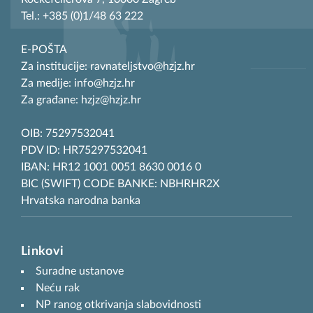
Tel.: +385 (0)1/48 63 222
E-POŠTA
Za institucije: ravnateljstvo@hzjz.hr
Za medije: info@hzjz.hr
Za građane: hzjz@hzjz.hr
OIB: 75297532041
PDV ID: HR75297532041
IBAN: HR12 1001 0051 8630 0016 0
BIC (SWIFT) CODE BANKE: NBHRHR2X
Hrvatska narodna banka
Linkovi
Suradne ustanove
Neću rak
NP ranog otkrivanja slabovidnosti