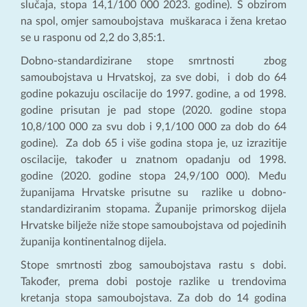
slučaja, stopa 14,1/100 000 2023. godine). S obzirom
na spol, omjer samoubojstava muškaraca i žena kretao
se u rasponu od 2,2 do 3,85:1.
Dobno-standardizirane stope smrtnosti zbog
samoubojstava u Hrvatskoj, za sve dobi, i dob do 64
godine pokazuju oscilacije do 1997. godine, a od 1998.
godine prisutan je pad stope (2020. godine stopa
10,8/100 000 za svu dob i 9,1/100 000 za dob do 64
godine). Za dob 65 i više godina stopa je, uz izrazitije
oscilacije, također u znatnom opadanju od 1998.
godine (2020. godine stopa 24,9/100 000). Među
županijama Hrvatske prisutne su razlike u dobno-
standardiziranim stopama. Županije primorskog dijela
Hrvatske bilježe niže stope samoubojstava od pojedinih
županija kontinentalnog dijela.
Stope smrtnosti zbog samoubojstava rastu s dobi.
Također, prema dobi postoje razlike u trendovima
kretanja stopa samoubojstava. Za dob do 14 godina