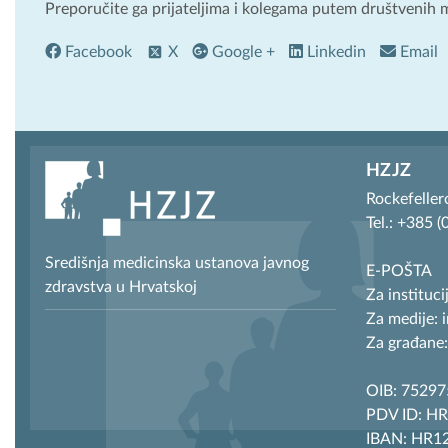
Preporučite ga prijateljima i kolegama putem društvenih 
Facebook
X
Google +
Linkedin
Email
HZJZ
Rockefeller
Tel.: +385 
Središnja medicinska ustanova javnog
E-POŠTA
zdravstva u Hrvatskoj
Za instituci
Za medije: 
Za građane:
OIB: 7529
PDV ID: H
IBAN: HR12