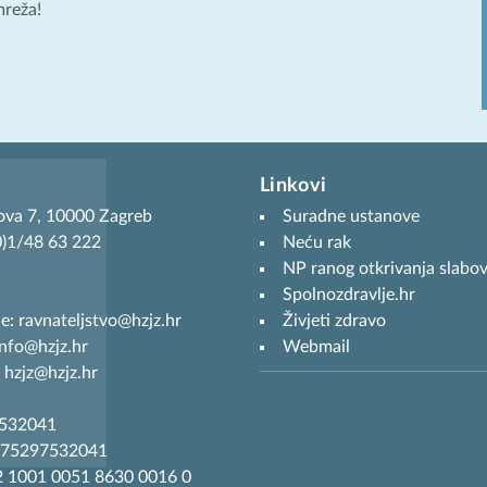
mreža!
Linkovi
ova 7, 10000 Zagreb
Suradne ustanove
(0)1/48 63 222
Neću rak
NP ranog otkrivanja slabov
Spolnozdravlje.hr
je: ravnateljstvo@hzjz.hr
Živjeti zdravo
info@hzjz.hr
Webmail
 hzjz@hzjz.hr
7532041
R75297532041
 1001 0051 8630 0016 0