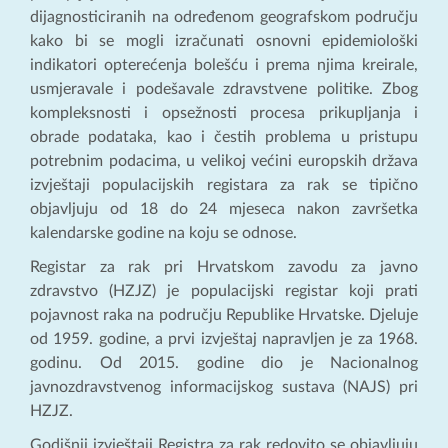
dijagnosticiranih na određenom geografskom području
kako bi se mogli izračunati osnovni epidemiološki
indikatori opterećenja bolešću i prema njima kreirale,
usmjeravale i podešavale zdravstvene politike. Zbog
kompleksnosti i opsežnosti procesa prikupljanja i
obrade podataka, kao i čestih problema u pristupu
potrebnim podacima, u velikoj većini europskih država
izvještaji populacijskih registara za rak se tipično
objavljuju od 18 do 24 mjeseca nakon završetka
kalendarske godine na koju se odnose.
Registar za rak pri Hrvatskom zavodu za javno
zdravstvo (HZJZ) je populacijski registar koji prati
pojavnost raka na području Republike Hrvatske. Djeluje
od 1959. godine, a prvi izvještaj napravljen je za 1968.
godinu. Od 2015. godine dio je Nacionalnog
javnozdravstvenog informacijskog sustava (NAJS) pri
HZJZ.
Godišnji izvještaji Registra za rak redovito se objavljuju