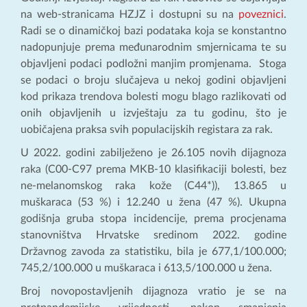
na web-stranicama HZJZ i dostupni su na
poveznici
.
Radi se o dinamičkoj bazi podataka koja se konstantno
nadopunjuje prema međunarodnim smjernicama te su
objavljeni podaci podložni manjim promjenama. Stoga
se podaci o broju slučajeva u nekoj godini objavljeni
kod prikaza trendova bolesti mogu blago razlikovati od
onih objavljenih u izvještaju za tu godinu, što je
uobičajena praksa svih populacijskih registara za rak.
U 2022. godini zabilježeno je 26.105 novih dijagnoza
raka (C00-C97 prema MKB-10 klasifikaciji bolesti, bez
ne-melanomskog raka kože (C44*)), 13.865 u
muškaraca (53 %) i 12.240 u žena (47 %). Ukupna
godišnja gruba stopa incidencije, prema procjenama
stanovništva Hrvatske sredinom 2022. godine
Državnog zavoda za statistiku, bila je 677,1/100.000;
745,2/100.000 u muškaraca i 613,5/100.000 u žena.
Broj novopostavljenih dijagnoza vratio je se na