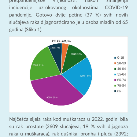
pretpandemijske vrijednosti, nakon smanjenja
incidencije uzrokovanog okolnostima COVID-19
pandemije. Gotovo dvije petine (37 %) svih novih
slučajeva raka dijagnosticirano je u osoba mlađih od 65
godina (Slika 1).
Najčešća sijela raka kod muškaraca u 2022. godini bila
su rak prostate (2609 slučajeva; 19 % svih dijagnoza
raka u muškaraca), rak dušnika, bronha i pluća (2392;