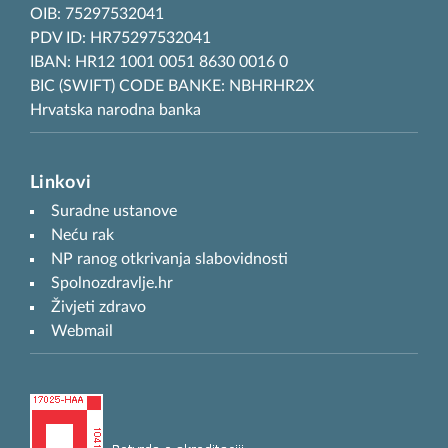
OIB: 75297532041
PDV ID: HR75297532041
IBAN: HR12 1001 0051 8630 0016 0
BIC (SWIFT) CODE BANKE: NBHRHR2X
Hrvatska narodna banka
Linkovi
Suradne ustanove
Neću rak
NP ranog otkrivanja slabovidnosti
Spolnozdravlje.hr
Živjeti zdravo
Webmail