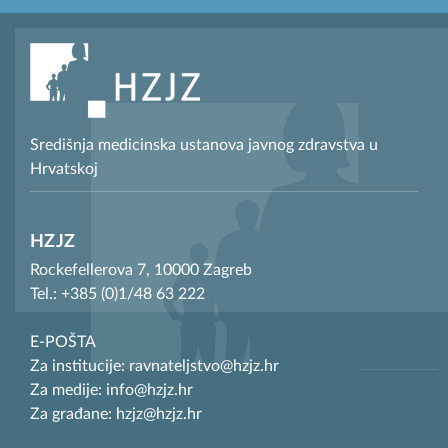
Središnja medicinska ustanova javnog zdravstva u
Hrvatskoj
HZJZ
Rockefellerova 7, 10000 Zagreb
Tel.: +385 (0)1/48 63 222
E-POŠTA
Za institucije: ravnateljstvo@hzjz.hr
Za medije: info@hzjz.hr
Za građane: hzjz@hzjz.hr