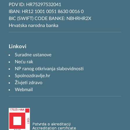
PDV ID: HR75297532041
IBAN: HR12 1001 0051 8630 0016 0
BIC (SWIFT) CODE BANKE: NBHRHR2X
Hrvatska narodna banka
Linkovi
Suradne ustanove
Neću rak
NP ranog otkrivanja slabovidnosti
Spolnozdravlje.hr
Živjeti zdravo
Webmail