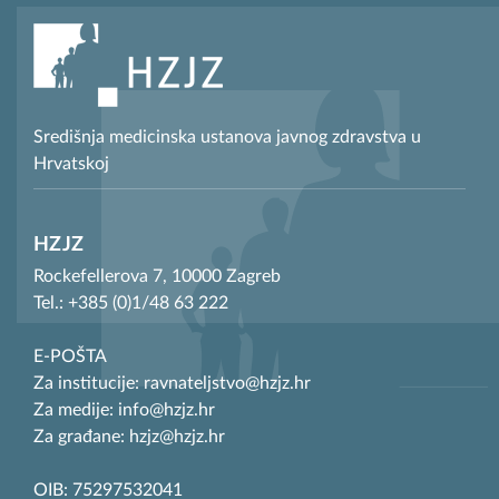
Središnja medicinska ustanova javnog zdravstva u
Hrvatskoj
HZJZ
Rockefellerova 7, 10000 Zagreb
Tel.: +385 (0)1/48 63 222
E-POŠTA
Za institucije: ravnateljstvo@hzjz.hr
Za medije: info@hzjz.hr
Za građane: hzjz@hzjz.hr
OIB: 75297532041