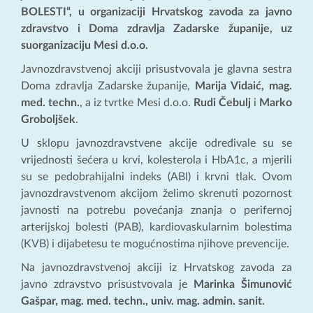
BOLESTI“, u organizaciji Hrvatskog zavoda za javno
zdravstvo i Doma zdravlja Zadarske županije, uz
suorganizaciju Mesi d.o.o.
Javnozdravstvenoj akciji prisustvovala je glavna sestra
Doma zdravlja Zadarske županije,
Marija Vidaić, mag.
med. techn.
, a iz tvrtke Mesi d.o.o.
Rudi Čebulj
i
Marko
Groboljšek
.
U sklopu javnozdravstvene akcije određivale su se
vrijednosti šećera u krvi, kolesterola i HbA1c, a mjerili
su se pedobrahijalni indeks (ABI) i krvni tlak. Ovom
javnozdravstvenom akcijom želimo skrenuti pozornost
javnosti na potrebu povećanja znanja o perifernoj
arterijskoj bolesti (PAB), kardiovaskularnim bolestima
(KVB) i dijabetesu te mogućnostima njihove prevencije.
Na javnozdravstvenoj akciji iz Hrvatskog zavoda za
javno zdravstvo prisustvovala je
Marinka Šimunović
Gašpar, mag. med. techn., univ. mag. admin. sanit.