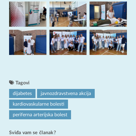
Tagovi
dijabetes
javnozdravstvena akcija
kardiovaskularne bolesti
periferna arterijska bolest
Sviđa vam se članak?