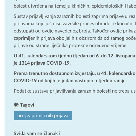
bolest utvrđena na temelju kliničkih, epidemioloških i labor
Sustav prijavljivanja zaraznih bolesti zaprima prijave u r
prijavama koje još nisu završile proces obrade te konačni 
odstupati od ovdje navedenog broja. Također ovdje prikaza
zaprimljenih prijava oboljelih s obzirom da od samog počet
prijave od strane liječnika protekne određeno vrijeme.
U 41. kalendarskom tjednu (tjedan od 6. do 12. listopada 2
je 1314 prijava COVID-19.
Prema trenutno dostupnom izvještaju, u 41. kalendarskom
COVID-19 od kojih je jedan nastupio u tjednu ranije.
Podatke sustava prijavljivanja zaraznih bolesti ne treba u
Tagovi
broj zaprimljenih prijava
Sviđa vam se članak?