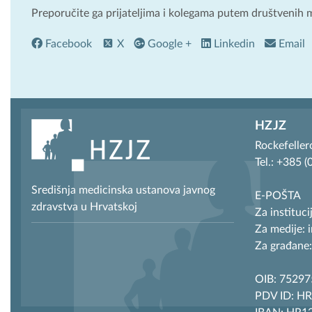
Preporučite ga prijateljima i kolegama putem društvenih 
Facebook
X
Google +
Linkedin
Email
HZJZ
Rockefeller
Tel.: +385 
Središnja medicinska ustanova javnog
E-POŠTA
zdravstva u Hrvatskoj
Za instituci
Za medije: 
Za građane:
OIB: 7529
PDV ID: H