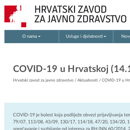
O nama
Usluge i djelatnosti
Novo
COVID-19 u Hrvatskoj (14.
Hrvatski zavod za javno zdravstvo
/
Aktualnosti
/ COVID-19 u Hrv
COVID-19 je bolest koja podliježe obvezi prijavljivanja t
79/07, 113/08, 43/09, 130/17, 114/18, 47/20, 134/20, 143/
sprečavanje i suzbijanje od interesa za RH (NN 60/2014, 2