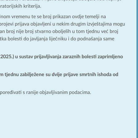
atorijskih kriterija.
ealnom vremenu te se broj prikazan ovdje temelji na
brojevi prijava objavljeni u nekim drugim izvještajima mogu
n broj nije broj stvarno oboljelih u tom tjednu već broj
ka bolesti do javljanja liječniku i do podnašanja same
025.) u sustav prijavljivanja zaraznih bolesti zaprimljeno
 tjednu zabilježene su dvije prijave smrtnih ishoda od
spoređivati s ranije objavljivanim podacima.