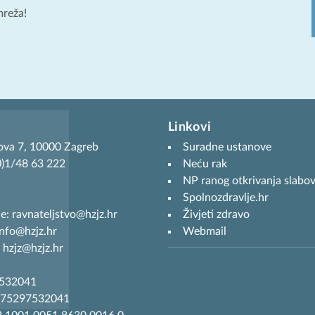
mreža!
Linkovi
ova 7, 10000 Zagreb
Suradne ustanove
(0)1/48 63 222
Neću rak
NP ranog otkrivanja slabov
Spolnozdravlje.hr
je: ravnateljstvo@hzjz.hr
Živjeti zdravo
info@hzjz.hr
Webmail
 hzjz@hzjz.hr
7532041
R75297532041