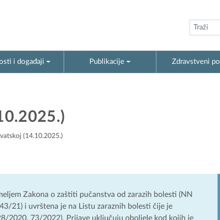
sti i događaji
Publikacije
Zdravstveni po
10.2025.)
atskoj (14.10.2025.)
emeljem Zakona o zaštiti pučanstva od zarazih bolesti (NN
21) i uvrštena je na Listu zaraznih bolesti čije je
8/2020, 73/2022). Prijave uključuju oboljele kod kojih je