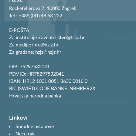
HZJZ
Rockefellerova 7, 10000 Zagreb
Tel.: +385 (0)1/48 63 222
E-POŠTA
Za institucije: ravnateljstvo@hzjz.hr
Za medije: info@hzjz.hr
Za građane: hzjz@hzjz.hr
OIB: 75297532041
PDV ID: HR75297532041
IBAN: HR12 1001 0051 8630 0016 0
BIC (SWIFT) CODE BANKE: NBHRHR2X
Hrvatska narodna banka
Linkovi
Suradne ustanove
Neću rak