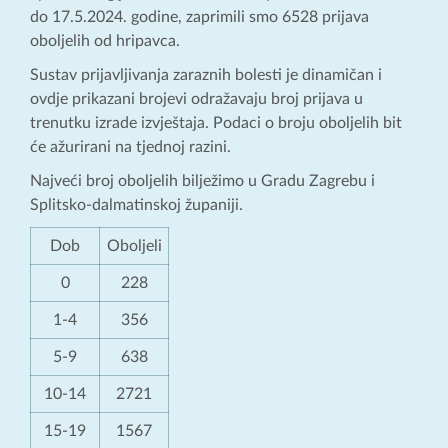
do 17.5.2024. godine, zaprimili smo 6528 prijava
oboljelih od hripavca.
Sustav prijavljivanja zaraznih bolesti je dinamičan i
ovdje prikazani brojevi odražavaju broj prijava u
trenutku izrade izvještaja. Podaci o broju oboljelih bit
će ažurirani na tjednoj razini.
Najveći broj oboljelih bilježimo u Gradu Zagrebu i
Splitsko-dalmatinskoj županiji.
Dob
Oboljeli
0
228
1-4
356
5-9
638
10-14
2721
15-19
1567