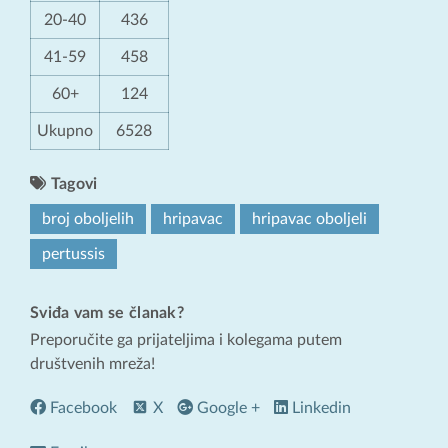
20-40
436
41-59
458
60+
124
Ukupno
6528
Tagovi
broj oboljelih
hripavac
hripavac oboljeli
pertussis
Sviđa vam se članak?
Preporučite ga prijateljima i kolegama putem
društvenih mreža!
Facebook
X
Google +
Linkedin