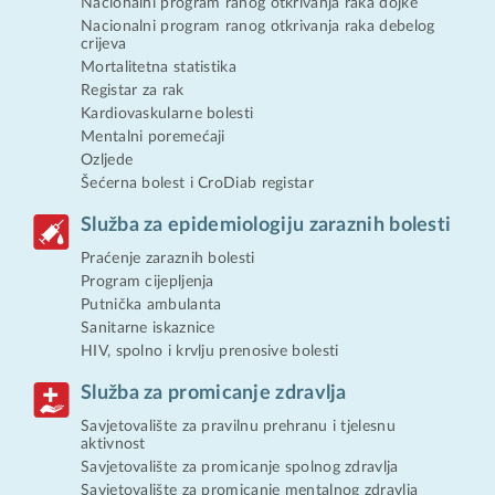
Nacionalni program ranog otkrivanja raka dojke
Nacionalni program ranog otkrivanja raka debelog
crijeva
Mortalitetna statistika
Registar za rak
Kardiovaskularne bolesti
Mentalni poremećaji
Ozljede
Šećerna bolest i CroDiab registar
Služba za epidemiologiju zaraznih bolesti
Praćenje zaraznih bolesti
Program cijepljenja
Putnička ambulanta
Sanitarne iskaznice
HIV, spolno i krvlju prenosive bolesti
Služba za promicanje zdravlja
Savjetovalište za pravilnu prehranu i tjelesnu
aktivnost
Savjetovalište za promicanje spolnog zdravlja
Savjetovalište za promicanje mentalnog zdravlja