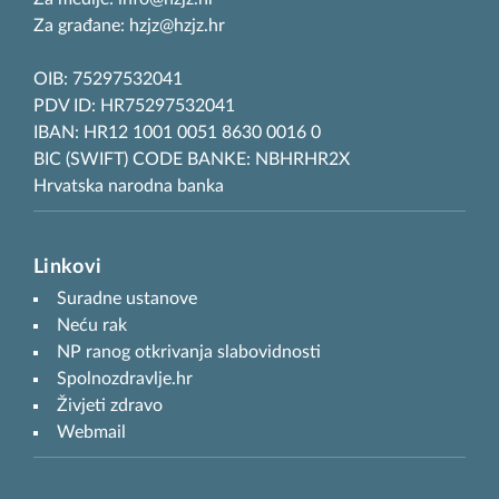
Za građane: hzjz@hzjz.hr
OIB: 75297532041
PDV ID: HR75297532041
IBAN: HR12 1001 0051 8630 0016 0
BIC (SWIFT) CODE BANKE: NBHRHR2X
Hrvatska narodna banka
Linkovi
Suradne ustanove
Neću rak
NP ranog otkrivanja slabovidnosti
Spolnozdravlje.hr
Živjeti zdravo
Webmail