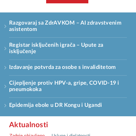
Razgovaraj sa ZdrAVKOM – AI zdravstvenim
asistentom
Registar isključenih igrača – Upute za
isključenje
Izdavanje potvrda za osobe s invaliditetom
Cijepljenje protiv HPV-a, gripe, COVID-19 i
pneumokoka
Epidemija ebole u DR Kongu i Ugandi
Aktualnosti
Zadnje objavljeno
Usluge i djelatnosti