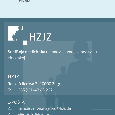
Projekti
Središnja medicinska ustanova javnog zdravstva u
Hrvatskoj
HZJZ
Rockefellerova 7, 10000 Zagreb
Tel.: +385 (0)1/48 63 222
E-POŠTA
Za institucije: ravnateljstvo@hzjz.hr
Za medije: info@hzjz.hr