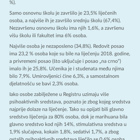
%).
Samo osnovnu školu je završilo je 23,5% liječenih
osoba, a najviše ih je završilo srednju školu (67,4%).
Nezavršenu osnovnu školu ima njih 1,6%, a završenu
višu školu ili fakultet ima 6% osoba.
Najviše osoba je nezaposleno (34,8%). Redovit posao
ima 23,2 % osoba koje su bile na liječenju 2018. godine,
a privremeni posao (što uključuje i posao „na crno“)
imalo ih je 25,8%. Učenika je i studenata među njima
bilo 7,9%. Umirovljenici čine 6,3%, a samostalnom
djelatnošću se bavi 2,3% osoba.
Iako osobe zabilježene u Registru uzimaju više
psihoaktivnih sredstava, poznato je zbog kojeg sredstva
najprije dolaze na liječenje. Tako su opijati bili glavno
sredstvo liječenja za 80% osoba, dok je marihuana bila
glavno sredstvo kod njih 14%, stimulativna sredstva u
1,9% slučajeva, kokain 1,8%, sedativi 1,7%, a zbog
ostalih psihoaktivnih sredstava liječilo se 0,6% osoba.