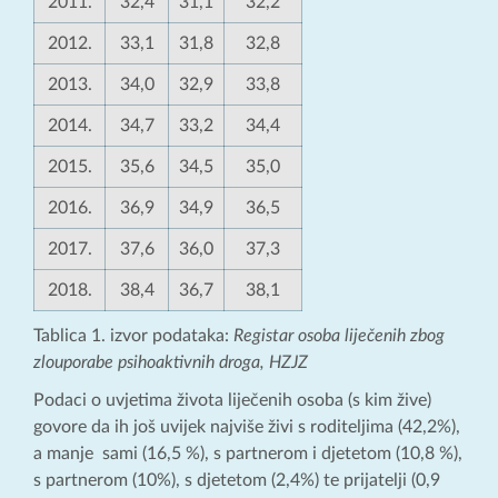
2011.
32,4
31,1
32,2
2012.
33,1
31,8
32,8
2013.
34,0
32,9
33,8
2014.
34,7
33,2
34,4
2015.
35,6
34,5
35,0
2016.
36,9
34,9
36,5
2017.
37,6
36,0
37,3
2018.
38,4
36,7
38,1
Tablica 1. izvor podataka:
Registar osoba liječenih zbog
zlouporabe psihoaktivnih droga, HZJZ
Podaci o uvjetima života liječenih osoba (s kim žive)
govore da ih još uvijek najviše živi s roditeljima (42,2%),
a manje sami (16,5 %), s partnerom i djetetom (10,8 %),
s partnerom (10%), s djetetom (2,4%) te prijatelji (0,9