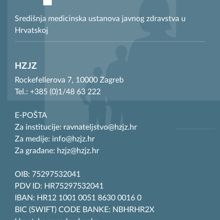
Središnja medicinska ustanova javnog zdravstva u
Hrvatskoj
HZJZ
Rockefellerova 7, 10000 Zagreb
Tel.: +385 (0)1/48 63 222
E-POŠTA
Za institucije: ravnateljstvo@hzjz.hr
Za medije: info@hzjz.hr
Za građane: hzjz@hzjz.hr
OIB: 75297532041
PDV ID: HR75297532041
IBAN: HR12 1001 0051 8630 0016 0
BIC (SWIFT) CODE BANKE: NBHRHR2X