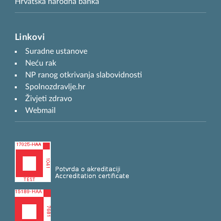
Hrvatska narodna banka
Linkovi
Suradne ustanove
Neću rak
NP ranog otkrivanja slabovidnosti
Spolnozdravlje.hr
Živjeti zdravo
Webmail