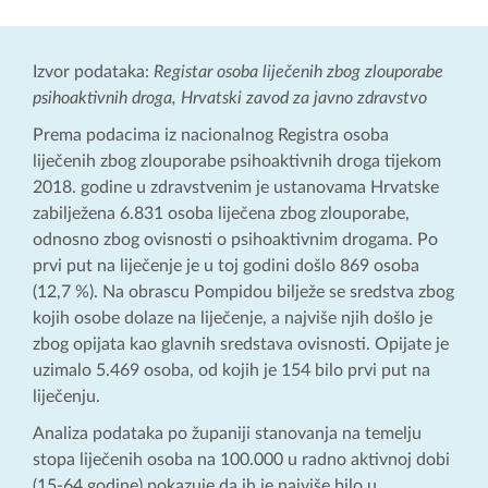
Izvor podataka:
Registar osoba liječenih zbog zlouporabe
psihoaktivnih droga, Hrvatski zavod za javno zdravstvo
Prema podacima iz nacionalnog Registra osoba
liječenih zbog zlouporabe psihoaktivnih droga tijekom
2018. godine u zdravstvenim je ustanovama Hrvatske
zabilježena 6.831 osoba liječena zbog zlouporabe,
odnosno zbog ovisnosti o psihoaktivnim drogama. Po
prvi put na liječenje je u toj godini došlo 869 osoba
(12,7 %). Na obrascu Pompidou bilježe se sredstva zbog
kojih osobe dolaze na liječenje, a najviše njih došlo je
zbog opijata kao glavnih sredstava ovisnosti. Opijate je
uzimalo 5.469 osoba, od kojih je 154 bilo prvi put na
liječenju.
Analiza podataka po županiji stanovanja na temelju
stopa liječenih osoba na 100.000 u radno aktivnoj dobi
(15-64 godine) pokazuje da ih je najviše bilo u