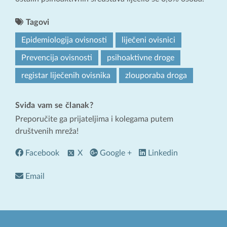
Tagovi
Epidemiologija ovisnosti
liječeni ovisnici
Prevencija ovisnosti
psihoaktivne droge
registar liječenih ovisnika
zlouporaba droga
Sviđa vam se članak?
Preporučite ga prijateljima i kolegama putem
društvenih mreža!
Facebook
X
Google +
Linkedin
Email