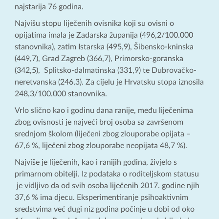
najstarija 76 godina.
Najvišu stopu liječenih ovisnika koji su ovisni o
opijatima imala je Zadarska županija (496,2/100.000
stanovnika), zatim Istarska (495,9), Šibensko-kninska
(449,7), Grad Zagreb (366,7), Primorsko-goranska
(342,5), Splitsko-dalmatinska (331,9) te Dubrovačko-
neretvanska (246,3). Za cijelu je Hrvatsku stopa iznosila
248,3/100.000 stanovnika.
Vrlo slično kao i godinu dana ranije, među liječenima
zbog ovisnosti je najveći broj osoba sa završenom
srednjom školom (liječeni zbog zlouporabe opijata –
67,6 %, liječeni zbog zlouporabe neopijata 48,7 %).
Najviše je liječenih, kao i ranijih godina, živjelo s
primarnom obitelji. Iz podataka o roditeljskom statusu
je vidljivo da od svih osoba liječenih 2017. godine njih
37,6 % ima djecu. Eksperimentiranje psihoaktivnim
sredstvima već dugi niz godina počinje u dobi od oko