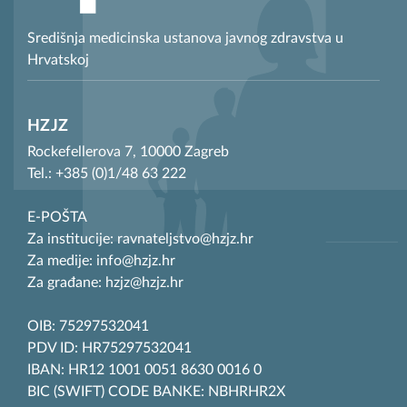
Središnja medicinska ustanova javnog zdravstva u
Hrvatskoj
HZJZ
Rockefellerova 7, 10000 Zagreb
Tel.: +385 (0)1/48 63 222
E-POŠTA
Za institucije: ravnateljstvo@hzjz.hr
Za medije: info@hzjz.hr
Za građane: hzjz@hzjz.hr
OIB: 75297532041
PDV ID: HR75297532041
IBAN: HR12 1001 0051 8630 0016 0
BIC (SWIFT) CODE BANKE: NBHRHR2X