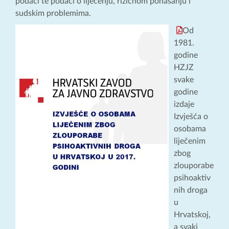
podaci te podaci o liječenju, rizičnom ponašanju i
sudskim problemima.
Od
1981.
godine
HZJZ
svake
godine
izdaje
Izvješća o
osobama
liječenim
zbog
zlouporabe
psihoaktiv
nih droga
u
Hrvatskoj,
a svaki