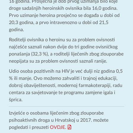
16 godina. Prosječna je dob prvog uzimanja bilo koje
droge sadašnjih heroinskih ovisnika bila 16,0 godina.
Prvo uzimanje heroina prosječno se događa u dobi od
20,3 godina, a prvo intravenozno u dobi od 21,5
godina.
Roditelji ovisnika o heroinu su za problem ovisnosti
najčešće saznali nakon dvije do tri godine ovisničkog
ponašanja (32,3 %), a roditelji liječenih zbog zlouporabe
neopijata su za problem ovisnosti saznali ranije.
Udio osoba pozitivnih na HIV je već dulji niz godina 0,5
% ili manje. Ovo možemo zahvaliti i trajnoj edukaciji,
dobroj obaviještenosti, modernoj farmakoterapiji, radu
centara za savjetovanje te programu zamjene igala i
šprica.
Izvješće o osobama liječenim zbog zlouporabe
psihoaktivnih droga u Hrvatskoj u 2017. možete
pogledati i preuzeti
OVDJE.