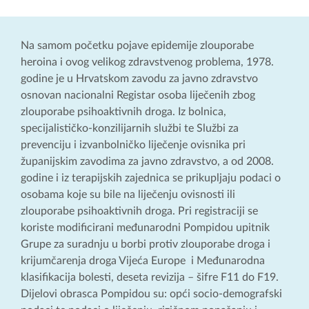
Na samom početku pojave epidemije zlouporabe
heroina i ovog velikog zdravstvenog problema, 1978.
godine je u Hrvatskom zavodu za javno zdravstvo
osnovan nacionalni Registar osoba liječenih zbog
zlouporabe psihoaktivnih droga. Iz bolnica,
specijalističko-konzilijarnih službi te Službi za
prevenciju i izvanbolničko liječenje ovisnika pri
županijskim zavodima za javno zdravstvo, a od 2008.
godine i iz terapijskih zajednica se prikupljaju podaci o
osobama koje su bile na liječenju ovisnosti ili
zlouporabe psihoaktivnih droga. Pri registraciji se
koriste modificirani međunarodni Pompidou upitnik
Grupe za suradnju u borbi protiv zlouporabe droga i
krijumčarenja droga Vijeća Europe i Međunarodna
klasifikacija bolesti, deseta revizija – šifre F11 do F19.
Dijelovi obrasca Pompidou su: opći socio-demografski