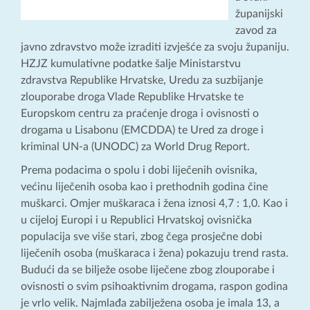
županijski
zavod za
javno zdravstvo može izraditi izvješće za svoju županiju.
HZJZ kumulativne podatke šalje Ministarstvu
zdravstva Republike Hrvatske, Uredu za suzbijanje
zlouporabe droga Vlade Republike Hrvatske te
Europskom centru za praćenje droga i ovisnosti o
drogama u Lisabonu (EMCDDA) te Ured za droge i
kriminal UN-a (UNODC) za World Drug Report.
Prema podacima o spolu i dobi liječenih ovisnika,
većinu liječenih osoba kao i prethodnih godina čine
muškarci. Omjer muškaraca i žena iznosi 4,7 : 1,0. Kao i
u cijeloj Europi i u Republici Hrvatskoj ovisnička
populacija sve više stari, zbog čega prosječne dobi
liječenih osoba (muškaraca i žena) pokazuju trend rasta.
Budući da se bilježe osobe liječene zbog zlouporabe i
ovisnosti o svim psihoaktivnim drogama, raspon godina
je vrlo velik. Najmlađa zabilježena osoba je imala 13, a