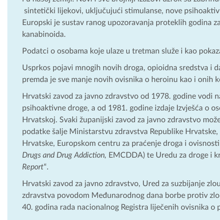
sintetički lijekovi, uključujući stimulanse, nove psihoaktivn
Europski je sustav ranog upozoravanja proteklih godina zam
kanabinoida.
Podatci o osobama koje ulaze u tretman služe i kao pokaza
Usprkos pojavi mnogih novih droga, opioidna sredstva i dal
premda je sve manje novih ovisnika o heroinu kao i onih ko
Hrvatski zavod za javno zdravstvo od 1978. godine vodi na
psihoaktivne droge, a od 1981. godine izdaje Izvješća o 
Hrvatskoj. Svaki županijski zavod za javno zdravstvo može
podatke šalje Ministarstvu zdravstva Republike Hrvatske,
Hrvatske, Europskom centru za praćenje droga i ovisnost
Drugs and Drug Addiction,
EMCDDA) te Uredu za droge i kr
Report
“.
Hrvatski zavod za javno zdravstvo, Ured za suzbijanje zl
zdravstva povodom Međunarodnog dana borbe protiv zlou
40. godina rada nacionalnog Registra liječenih ovisnika 