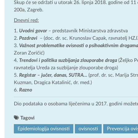
Skup će se održati u utorak 26. lipnja 2018. godine od 11 
200a, Zagreb.
Dnevni red:
Uvodni govor
– predstavnik Ministarstva zdravstva
Pozdravi
– (doc. dr. sc. Krunoslav Capak, ravnatelj HZJ
Važnost problematike ovisnosti o psihoaktivnim drogam
Zoran Zoričić)
Trendovi i politika suzbijanja zlouporabe droga
(Željko P
ravnatelja Ureda za suzbijanje zlouporabe droga)
Registar – jučer, danas, SUTRA…
(prof. dr. sc. Marija St
Kuzman, Dragica Katalinić, dr. med.)
Razno
Dio podataka o osobama liječenima u 2017. godini možete
Tagovi
Epidemiologija ovisnosti
ovisnosti
Prevencija ovi