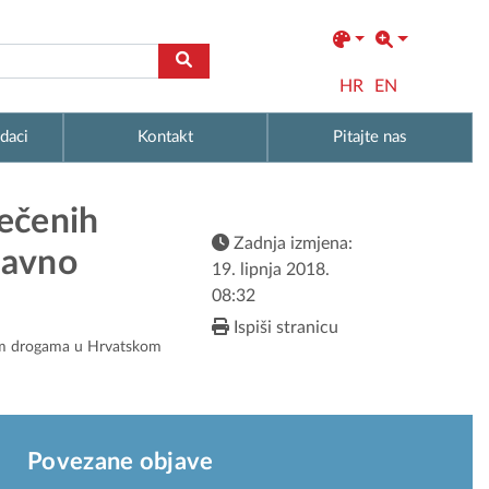
HR
EN
daci
Kontakt
Pitajte nas
ječenih
Zadnja izmjena:
javno
19. lipnja 2018.
08:32
Ispiši stranicu
vnim drogama u Hrvatskom
Povezane objave