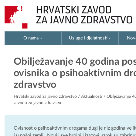
O nama
Usluge i djelatnosti
Novo
Obilježavanje 40 godina pos
ovisnika o psihoaktivnim d
zdravstvo
Hrvatski zavod za javno zdravstvo
/
Aktualnosti
/ Obilježavanje 4
zavodu za javno zdravstvo
Ovisnost o psihoaktivnim drogama dugi je niz godina veli
i u našoj zemlji. Novi i sve brojniji izazovi uzrok su zabrinu