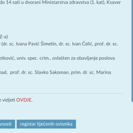
do 14 sati u dvorani Ministarstva zdravstva (1. kat), Ksaver
Z-a)
a
(dr. sc. Ivana Pavić Šimetin, dr. sc. Ivan Ćelić, prof. dr. sc.
etković, univ. spec. crim., ovlašten za obavljanje poslova
rnad, prof. dr. sc. Slavko Sakoman, prim. dr. sc. Marina
 vidjeti
OVDJE
.
snosti
registar liječenih ovisnika