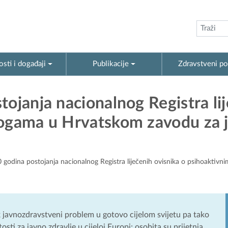
sti i događaji
Publikacije
Zdravstveni po
tojanja nacionalnog Registra li
rogama u Hrvatskom zavodu za 
0 godina postojanja nacionalnog Registra liječenih ovisnika o psihoakti
k javnozdravstveni problem u gotovo cijelom svijetu pa tako
tosti za javno zdravlje u cijeloj Europi; osobita su prijetnja