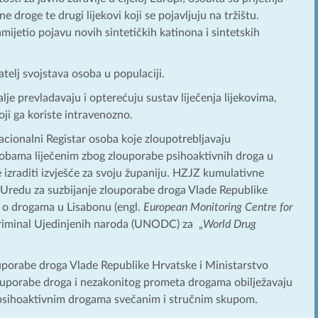
e droge te drugi lijekovi koji se pojavljuju na tržištu.
ijetio pojavu novih sintetičkih katinona i sintetskih
telj svojstava osoba u populaciji.
je prevladavaju i opterećuju sustav liječenja lijekovima,
ji ga koriste intravenozno.
cionalni Registar osoba koje zloupotrebljavaju
osobama liječenim zbog zlouporabe psihoaktivnih droga u
 izraditi izvješće za svoju županiju. HZJZ kumulativne
 Uredu za suzbijanje zlouporabe droga Vlade Republike
i o drogama u Lisabonu (engl.
European Monitoring Centre for
iminal Ujedinjenih naroda (UNODC) za „
World Drug
ouporabe droga Vlade Republike Hrvatske i Ministarstvo
porabe droga i nezakonitog prometa drogama obilježavaju
o psihoaktivnim drogama svečanim i stručnim skupom.