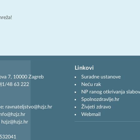
mreža!
Linkovi
ova 7, 10000 Zagreb
Suradne ustanove
(0)1/48 63 222
Neću rak
NP ranog otkrivanja slabov
Spolnozdravlje.hr
je: ravnateljstvo@hzjz.hr
Živjeti zdravo
info@hzjz.hr
Webmail
 hzjz@hzjz.hr
7532041