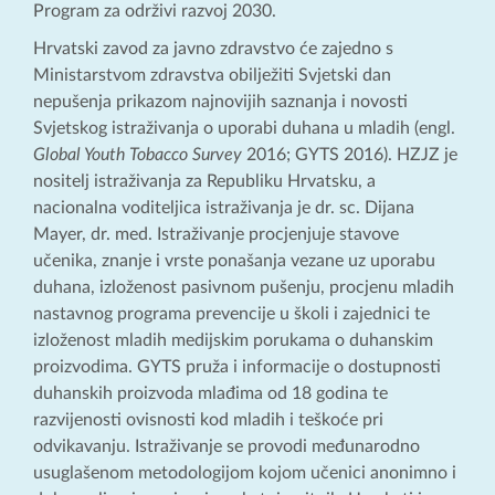
Program za održivi razvoj 2030.
Hrvatski zavod za javno zdravstvo će zajedno s
Ministarstvom zdravstva obilježiti Svjetski dan
nepušenja prikazom najnovijih saznanja i novosti
Svjetskog istraživanja o uporabi duhana u mladih (engl.
Global Youth Tobacco Survey
2016; GYTS 2016). HZJZ je
nositelj istraživanja za Republiku Hrvatsku, a
nacionalna voditeljica istraživanja je dr. sc. Dijana
Mayer, dr. med. Istraživanje procjenjuje stavove
učenika, znanje i vrste ponašanja vezane uz uporabu
duhana, izloženost pasivnom pušenju, procjenu mladih
nastavnog programa prevencije u školi i zajednici te
izloženost mladih medijskim porukama o duhanskim
proizvodima. GYTS pruža i informacije o dostupnosti
duhanskih proizvoda mlađima od 18 godina te
razvijenosti ovisnosti kod mladih i teškoće pri
odvikavanju. Istraživanje se provodi međunarodno
usuglašenom metodologijom kojom učenici anonimno i