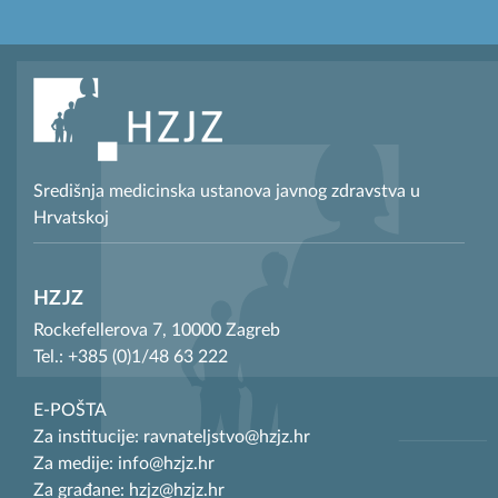
Središnja medicinska ustanova javnog zdravstva u
Hrvatskoj
HZJZ
Rockefellerova 7, 10000 Zagreb
Tel.: +385 (0)1/48 63 222
E-POŠTA
Za institucije: ravnateljstvo@hzjz.hr
Za medije: info@hzjz.hr
Za građane: hzjz@hzjz.hr