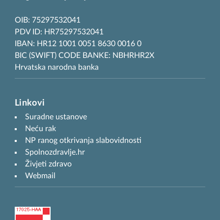
OIB: 75297532041
PDV ID: HR75297532041
IBAN: HR12 1001 0051 8630 0016 0
BIC (SWIFT) CODE BANKE: NBHRHR2X
Hrvatska narodna banka
Linkovi
Suradne ustanove
Neću rak
NP ranog otkrivanja slabovidnosti
Spolnozdravlje.hr
Živjeti zdravo
Webmail