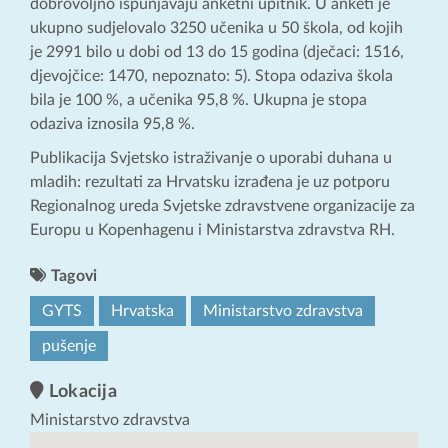
dobrovoljno ispunjavaju anketni upitnik. U anketi je
ukupno sudjelovalo 3250 učenika u 50 škola, od kojih
je 2991 bilo u dobi od 13 do 15 godina (dječaci: 1516,
djevojčice: 1470, nepoznato: 5). Stopa odaziva škola
bila je 100 %, a učenika 95,8 %. Ukupna je stopa
odaziva iznosila 95,8 %.
Publikacija Svjetsko istraživanje o uporabi duhana u
mladih: rezultati za Hrvatsku izrađena je uz potporu
Regionalnog ureda Svjetske zdravstvene organizacije za
Europu u Kopenhagenu i Ministarstva zdravstva RH.
Tagovi
GYTS
Hrvatska
Ministarstvo zdravstva
pušenje
Lokacija
Ministarstvo zdravstva