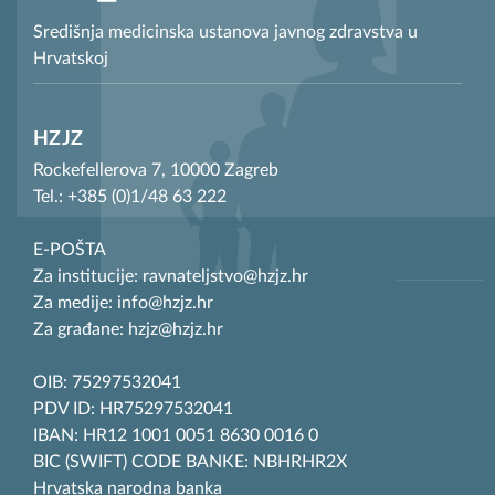
Središnja medicinska ustanova javnog zdravstva u
Hrvatskoj
HZJZ
Rockefellerova 7, 10000 Zagreb
Tel.: +385 (0)1/48 63 222
E-POŠTA
Za institucije: ravnateljstvo@hzjz.hr
Za medije: info@hzjz.hr
Za građane: hzjz@hzjz.hr
OIB: 75297532041
PDV ID: HR75297532041
IBAN: HR12 1001 0051 8630 0016 0
BIC (SWIFT) CODE BANKE: NBHRHR2X
Hrvatska narodna banka