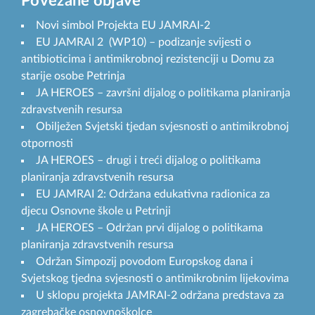
Povezane objave
Novi simbol Projekta EU JAMRAI-2
EU JAMRAI 2 (WP10) – podizanje svijesti o
antibioticima i antimikrobnoj rezistenciji u Domu za
starije osobe Petrinja
JA HEROES – završni dijalog o politikama planiranja
zdravstvenih resursa
Obilježen Svjetski tjedan svjesnosti o antimikrobnoj
otpornosti
JA HEROES – drugi i treći dijalog o politikama
planiranja zdravstvenih resursa
EU JAMRAI 2: Održana edukativna radionica za
djecu Osnovne škole u Petrinji
JA HEROES – Održan prvi dijalog o politikama
planiranja zdravstvenih resursa
Održan Simpozij povodom Europskog dana i
Svjetskog tjedna svjesnosti o antimikrobnim lijekovima
U sklopu projekta JAMRAI-2 održana predstava za
zagrebačke osnovnoškolce