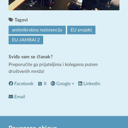
Tagovi
antimikrobna rezistencija
EU projekt
EU-JAMRAI 2
Sviđa vam se članak?
Preporučite ga prijateljima i kolegama putem
društvenih mreža!
Facebook
X
Google +
Linkedin
Email