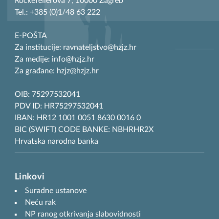
Rockefellerova 7, 10000 Zagreb
Tel.: +385 (0)1/48 63 222
E-POŠTA
Za institucije: ravnateljstvo@hzjz.hr
Za medije: info@hzjz.hr
Za građane: hzjz@hzjz.hr
OIB: 75297532041
PDV ID: HR75297532041
IBAN: HR12 1001 0051 8630 0016 0
BIC (SWIFT) CODE BANKE: NBHRHR2X
Hrvatska narodna banka
Linkovi
Suradne ustanove
Neću rak
NP ranog otkrivanja slabovidnosti