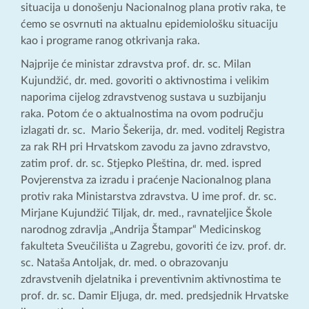
situacija u donošenju Nacionalnog plana protiv raka, te
ćemo se osvrnuti na aktualnu epidemiološku situaciju
kao i programe ranog otkrivanja raka.
Najprije će ministar zdravstva prof. dr. sc. Milan
Kujundžić, dr. med. govoriti o aktivnostima i velikim
naporima cijelog zdravstvenog sustava u suzbijanju
raka. Potom će o aktualnostima na ovom području
izlagati dr. sc. Mario Šekerija, dr. med. voditelj Registra
za rak RH pri Hrvatskom zavodu za javno zdravstvo,
zatim prof. dr. sc. Stjepko Pleština, dr. med. ispred
Povjerenstva za izradu i praćenje Nacionalnog plana
protiv raka Ministarstva zdravstva. U ime prof. dr. sc.
Mirjane Kujundžić Tiljak, dr. med., ravnateljice Škole
narodnog zdravlja „Andrija Štampar“ Medicinskog
fakulteta Sveučilišta u Zagrebu, govoriti će izv. prof. dr.
sc. Nataša Antoljak, dr. med. o obrazovanju
zdravstvenih djelatnika i preventivnim aktivnostima te
prof. dr. sc. Damir Eljuga, dr. med. predsjednik Hrvatske