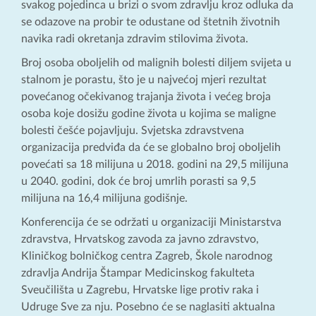
svakog pojedinca u brizi o svom zdravlju kroz odluka da
se odazove na probir te odustane od štetnih životnih
navika radi okretanja zdravim stilovima života.
Broj osoba oboljelih od malignih bolesti diljem svijeta u
stalnom je porastu, što je u najvećoj mjeri rezultat
povećanog očekivanog trajanja života i većeg broja
osoba koje dosižu godine života u kojima se maligne
bolesti češće pojavljuju. Svjetska zdravstvena
organizacija predviđa da će se globalno broj oboljelih
povećati sa 18 milijuna u 2018. godini na 29,5 milijuna
u 2040. godini, dok će broj umrlih porasti sa 9,5
milijuna na 16,4 milijuna godišnje.
Konferencija će se održati u organizaciji Ministarstva
zdravstva, Hrvatskog zavoda za javno zdravstvo,
Kliničkog bolničkog centra Zagreb, Škole narodnog
zdravlja Andrija Štampar Medicinskog fakulteta
Sveučilišta u Zagrebu, Hrvatske lige protiv raka i
Udruge Sve za nju. Posebno će se naglasiti aktualna