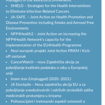
Managers in the Workforce (MH4HRM)
SHIELD – Strategies for the Health Interventions
to Eliminate Infection-Related Cancers
JA-SAFE – Joint Action on Health Promotion and
Disease Prevention including Smoke and Aerosol Free
Environments
NFP4Health2 – Joint Action on increasing the
NFP4Health Network’s capacity for the
implementation of the EU4Health Programme
Novi europski projekt Joint Action PRISM i Kick-
off sastanak
CancerWatch – nova Zajednička akcija za
poboljšanje kvalitete podataka o raku u Europskoj
uniji
Imam stav (Unplugged) (2020.-2023.)
JA Stockpile – Nova zajednička akcija EU-a za
poboljšanje sveobuhvatnih i održivih strateških zaliha
medicinskih protumjera u krizama
Psihosocijalni i tretmanski aspekti ovisnosti o