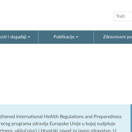
sti i događaji
Publikacije
Zdravstveni po
thened International HeAlth Regulations and Preparedness
Trećeg programa zdravlja Europske Unije u kojoj sudjeluje
rtnera, uključujući i Hrvatski zavod za javno zdravstvo. U