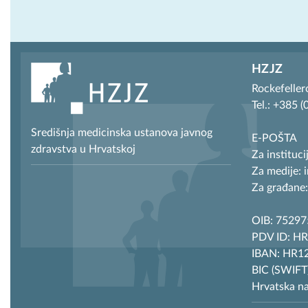
HZJZ
Rockefeller
Tel.: +385 
Središnja medicinska ustanova javnog
E-POŠTA
zdravstva u Hrvatskoj
Za instituci
Za medije: 
Za građane:
OIB: 7529
PDV ID: H
IBAN: HR12
BIC (SWIF
Hrvatska n