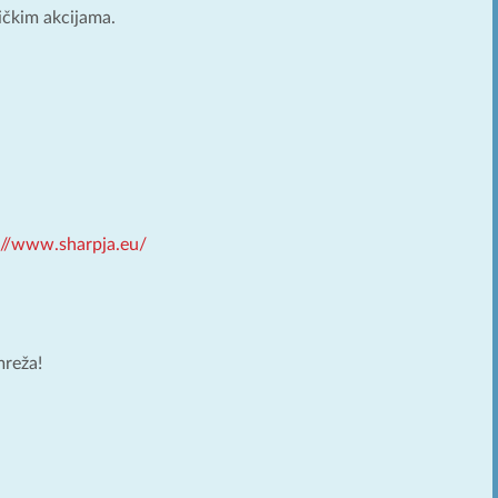
ičkim akcijama.
://www.sharpja.eu/
mreža!