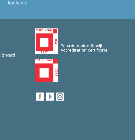
kockanju
idnosti