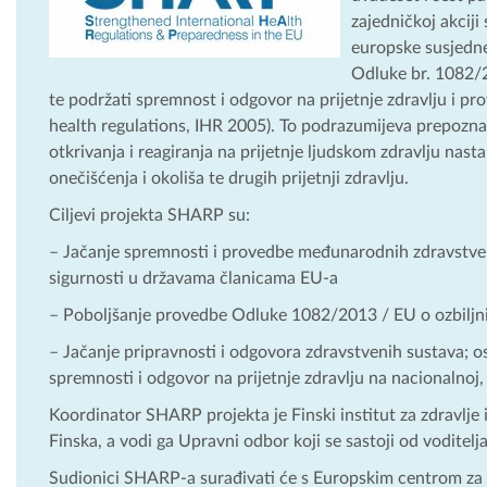
zajedničkoj akciji
europske susjedne
Odluke br. 1082/2
te podržati spremnost i odgovor na prijetnje zdravlju i p
health regulations, IHR 2005). To podrazumijeva prepozna
otkrivanja i reagiranja na prijetnje ljudskom zdravlju nast
onečišćenja i okoliša te drugih prijetnji zdravlju.
Ciljevi projekta SHARP su:
– Jačanje spremnosti i provedbe međunarodnih zdravstvenih
sigurnosti u državama članicama EU-a
– Poboljšanje provedbe Odluke 1082/2013 / EU o ozbiljni
– Jačanje pripravnosti i odgovora zdravstvenih sustava; os
spremnosti i odgovor na prijetnje zdravlju na nacionalnoj, 
Koordinator SHARP projekta je Finski institut za zdravlje i
Finska, a vodi ga Upravni odbor koji se sastoji od voditelj
Sudionici SHARP-a surađivati će ​​s Europskim centrom za