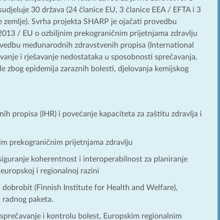
 sudjeluje 30 država (24 članice EU, 3 članice EEA / EFTA i 3
 zemlje). Svrha projekta SHARP je ojačati provedbu
013 / EU o ozbiljnim prekograničnim prijetnjama zdravlju
rovedbu međunarodnih zdravstvenih propisa (International
vanje i rješavanje nedostataka u sposobnosti sprečavanja,
ale zbog epidemija zaraznih bolesti, djelovanja kemijskog
 propisa (IHR) i povećanje kapaciteta za zaštitu zdravlja i
m prekograničnim prijetnjama zdravlju
iguranje koherentnost i interoperabilnost za planiranje
europskoj i regionalnoj razini
 dobrobit (Finnish Institute for Health and Welfare),
a radnog paketa.
 sprečavanje i kontrolu bolest, Europskim regionalnim