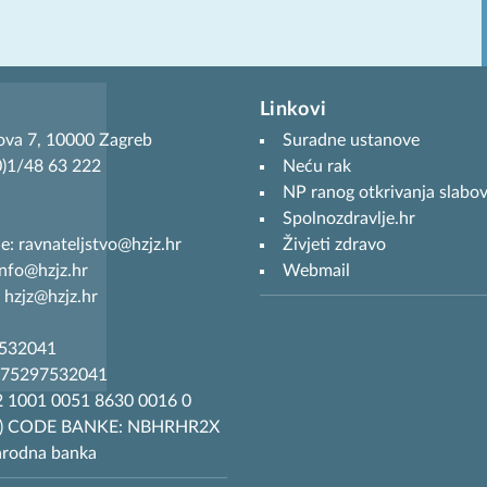
Linkovi
ova 7, 10000 Zagreb
Suradne ustanove
(0)1/48 63 222
Neću rak
NP ranog otkrivanja slabov
Spolnozdravlje.hr
je: ravnateljstvo@hzjz.hr
Živjeti zdravo
info@hzjz.hr
Webmail
 hzjz@hzjz.hr
7532041
R75297532041
 1001 0051 8630 0016 0
T) CODE BANKE: NBHRHR2X
arodna banka