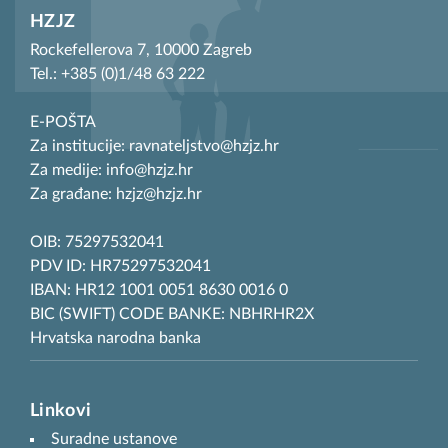
HZJZ
Rockefellerova 7, 10000 Zagreb
Tel.: +385 (0)1/48 63 222
E-POŠTA
Za institucije: ravnateljstvo@hzjz.hr
Za medije: info@hzjz.hr
Za građane: hzjz@hzjz.hr
OIB: 75297532041
PDV ID: HR75297532041
IBAN: HR12 1001 0051 8630 0016 0
BIC (SWIFT) CODE BANKE: NBHRHR2X
Hrvatska narodna banka
Linkovi
Suradne ustanove