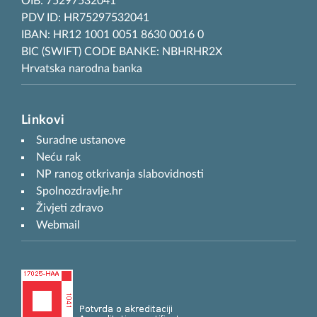
OIB: 75297532041
PDV ID: HR75297532041
IBAN: HR12 1001 0051 8630 0016 0
BIC (SWIFT) CODE BANKE: NBHRHR2X
Hrvatska narodna banka
Linkovi
Suradne ustanove
Neću rak
NP ranog otkrivanja slabovidnosti
Spolnozdravlje.hr
Živjeti zdravo
Webmail