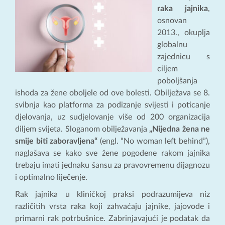
raka jajnika
,
osnovan
2013., okuplja
globalnu
zajednicu s
ciljem
poboljšanja
ishoda za žene oboljele od ove bolesti. Obilježava se 8.
svibnja kao platforma za podizanje svijesti i poticanje
djelovanja, uz sudjelovanje više od 200 organizacija
diljem svijeta. Sloganom obilježavanja
„Nijedna žena ne
smije biti zaboravljena“
(engl. “No woman left behind”),
naglašava se kako sve žene pogođene rakom jajnika
trebaju imati jednaku šansu za pravovremenu dijagnozu
i optimalno liječenje.
Rak jajnika u kliničkoj praksi podrazumijeva niz
različitih vrsta raka koji zahvaćaju jajnike, jajovode i
primarni rak potrbušnice. Zabrinjavajući je podatak da