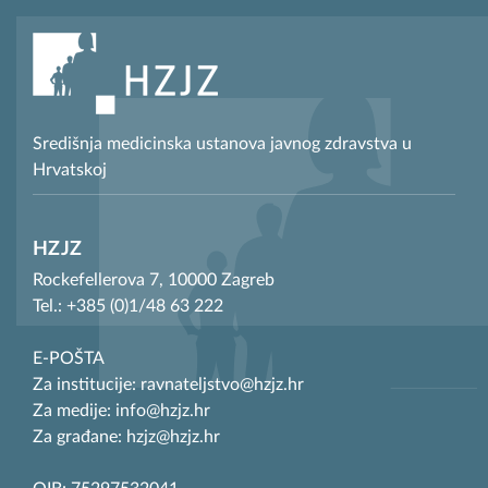
Središnja medicinska ustanova javnog zdravstva u
Hrvatskoj
HZJZ
Rockefellerova 7, 10000 Zagreb
Tel.: +385 (0)1/48 63 222
E-POŠTA
Za institucije: ravnateljstvo@hzjz.hr
Za medije: info@hzjz.hr
Za građane: hzjz@hzjz.hr