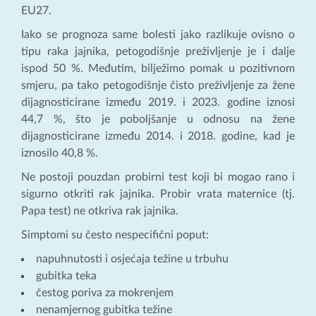
EU27.
Iako se prognoza same bolesti jako razlikuje ovisno o
tipu raka jajnika, petogodišnje preživljenje je i dalje
ispod 50 %. Međutim, bilježimo pomak u pozitivnom
smjeru, pa tako petogodišnje čisto preživljenje za žene
dijagnosticirane između 2019. i 2023. godine iznosi
44,7 %, što je poboljšanje u odnosu na žene
dijagnosticirane između 2014. i 2018. godine, kad je
iznosilo 40,8 %.
Ne postoji pouzdan probirni test koji bi mogao rano i
sigurno otkriti rak jajnika. Probir vrata maternice (tj.
Papa test) ne otkriva rak jajnika.
Simptomi su često nespecifični poput:
napuhnutosti i osjećaja težine u trbuhu
gubitka teka
čestog poriva za mokrenjem
nenamjernog gubitka težine