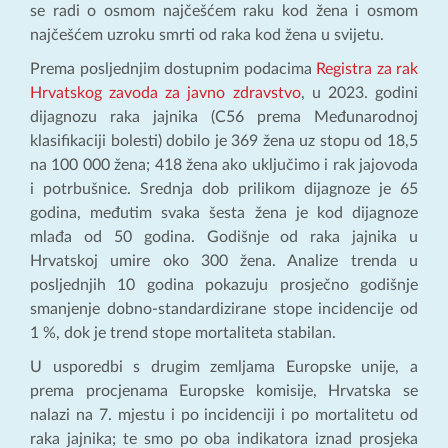
se radi o osmom najčešćem raku kod žena i osmom
najčešćem uzroku smrti od raka kod žena u svijetu.
Prema posljednjim dostupnim podacima
Registra za rak
Hrvatskog zavoda za javno zdravstvo
, u 2023. godini
dijagnozu raka jajnika (C56 prema Međunarodnoj
klasifikaciji bolesti) dobilo je 369 žena uz stopu od 18,5
na 100 000 žena; 418 žena ako uključimo i rak jajovoda
i potrbušnice. Srednja dob prilikom dijagnoze je 65
godina, međutim svaka šesta žena je kod dijagnoze
mlađa od 50 godina. Godišnje od raka jajnika u
Hrvatskoj umire oko 300 žena. Analize trenda u
posljednjih 10 godina pokazuju prosječno godišnje
smanjenje dobno-standardizirane stope incidencije od
1 %, dok je trend stope mortaliteta stabilan.
U usporedbi s drugim zemljama Europske unije, a
prema procjenama Europske komisije, Hrvatska se
nalazi na 7. mjestu i po incidenciji i po mortalitetu od
raka jajnika; te smo po oba indikatora iznad prosjeka