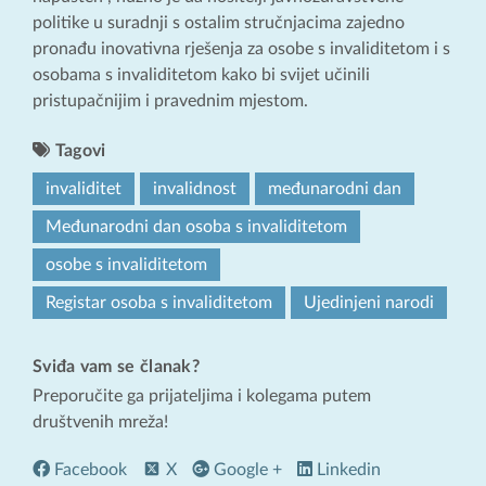
politike u suradnji s ostalim stručnjacima zajedno
pronađu inovativna rješenja za osobe s invaliditetom i s
osobama s invaliditetom kako bi svijet učinili
pristupačnijim i pravednim mjestom.
Tagovi
invaliditet
invalidnost
međunarodni dan
Međunarodni dan osoba s invaliditetom
osobe s invaliditetom
Registar osoba s invaliditetom
Ujedinjeni narodi
Sviđa vam se članak?
Preporučite ga prijateljima i kolegama putem
društvenih mreža!
Facebook
X
Google +
Linkedin