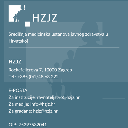
Središnja medicinska ustanova javnog zdravstva u
Hrvatskoj
HZJZ
Rockefellerova 7, 10000 Zagreb
Tel.: +385 (0)1/48 63 222
E-POŠTA
Za institucije: ravnateljstvo@hzjz.hr
Za medije: info@hzjz.hr
Za građane: hzjz@hzjz.hr
OIB: 75297532041