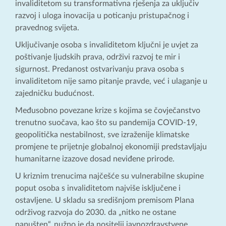
invaliditetom su transformativna rješenja za uključiv
razvoj i uloga inovacija u poticanju pristupačnog i
pravednog svijeta.
Uključivanje osoba s invaliditetom ključni je uvjet za
poštivanje ljudskih prava, održivi razvoj te mir i
sigurnost. Predanost ostvarivanju prava osoba s
invaliditetom nije samo pitanje pravde, već i ulaganje u
zajedničku budućnost.
Međusobno povezane krize s kojima se čovječanstvo
trenutno suočava, kao što su pandemija COVID-19,
geopolitička nestabilnost, sve izraženije klimatske
promjene te prijetnje globalnoj ekonomiji predstavljaju
humanitarne izazove dosad neviđene prirode.
U kriznim trenucima najčešće su vulnerabilne skupine
poput osoba s invaliditetom najviše isključene i
ostavljene. U skladu sa središnjom premisom Plana
održivog razvoja do 2030. da „nitko ne ostane
napušten“, nužno je da nositelji javnozdravstvene