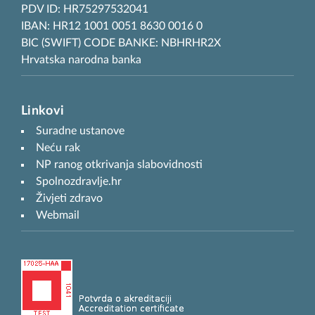
PDV ID: HR75297532041
IBAN: HR12 1001 0051 8630 0016 0
BIC (SWIFT) CODE BANKE: NBHRHR2X
Hrvatska narodna banka
Linkovi
Suradne ustanove
Neću rak
NP ranog otkrivanja slabovidnosti
Spolnozdravlje.hr
Živjeti zdravo
Webmail