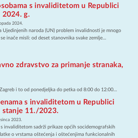
osobama s invaliditetom u Republici
 2024. g.
stopada 2024.
 Ujedinjenih naroda (UN) problem invalidnosti je mnogo
o se inače misli: od deset stanovnika svake zemlje...
avno zdravstvo za primanje stranaka,
agreb i to od ponedjeljka do petka od 8:00 do 12:00...
ženama s invaliditetom u Republici
 stanje 11./2023.
osinca 2023.
 s invaliditetom sadrži prikaze općih socidemografskih
atke o vrstama oštećenja i oštećenjima funkcionalnih