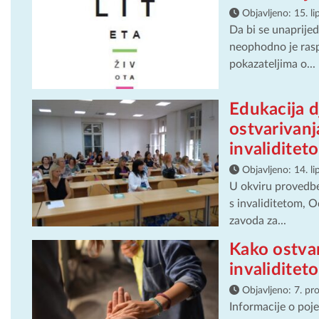
Objavljeno:
15. l
Da bi se unaprijedi
neophodno je ras
pokazateljima o...
Edukacija 
ostvarivan
invaliditet
Objavljeno:
14. l
U okviru provedbe
s invaliditetom, O
zavoda za...
Kako ostvar
invaliditet
Objavljeno:
7. pr
Informacije o poje