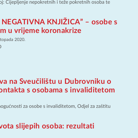
j: Cijepljenje nepokretnih i teže pokretnih osoba te
 NEGATIVNA KNJIŽICA” – osobe s
om u vrijeme koronakrize
istopada 2020.
O
tva na Sveučilištu u Dubrovniku o
ontakta s osobama s invaliditetom
gućnosti za osobe s invaliditetom, Odjel za zaštitu
vota slijepih osoba: rezultati