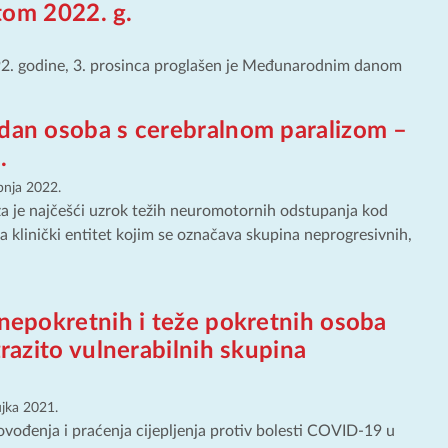
tom 2022. g.
2. godine, 3. prosinca proglašen je Međunarodnim danom
 dan osoba s cerebralnom paralizom –
.
ibnja 2022.
za je najčešći uzrok težih neuromotornih odstupanja kod
ja klinički entitet kojim se označava skupina neprogresivnih,
 nepokretnih i teže pokretnih osoba
izrazito vulnerabilnih skupina
ujka 2021.
ovođenja i praćenja cijepljenja protiv bolesti COVID-19 u