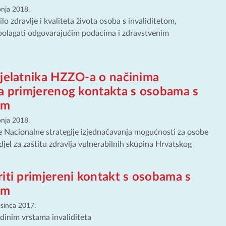
ipnja 2018.
lo zdravlje i kvaliteta života osoba s invaliditetom,
polagati odgovarajućim podacima i zdravstvenim
djelatnika HZZO-a o načinima
ja primjerenog kontakta s osobama s
om
ipnja 2018.
 Nacionalne strategije izjednačavanja mogućnosti za osobe
djel za zaštitu zdravlja vulnerabilnih skupina Hrvatskog
iti primjereni kontakt s osobama s
om
osinca 2017.
dinim vrstama invaliditeta