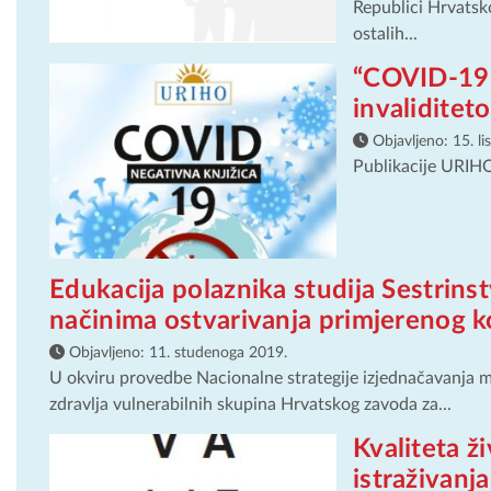
Republici Hrvatsko
ostalih...
“COVID-19
invaliditet
Objavljeno:
15. l
Publikacije URIH
Edukacija polaznika studija Sestrins
načinima ostvarivanja primjerenog k
Objavljeno:
11. studenoga 2019.
U okviru provedbe Nacionalne strategije izjednačavanja mo
zdravlja vulnerabilnih skupina Hrvatskog zavoda za...
Kvaliteta ži
istraživanja