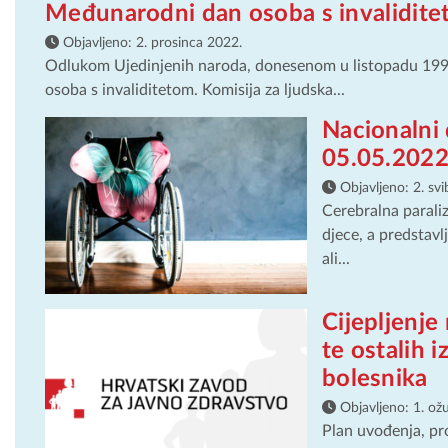
Međunarodni dan osoba s invalidite
Objavljeno:
2. prosinca 2022.
Odlukom Ujedinjenih naroda, donesenom u listopadu 199
osoba s invaliditetom. Komisija za ljudska...
Nacionalni
05.05.2022
Objavljeno:
2. sv
Cerebralna parali
djece, a predstavl
ali...
Cijepljenje
te ostalih 
bolesnika
Objavljeno:
1. ož
Plan uvođenja, pr