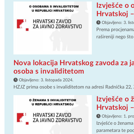
Izvješće o 
Hrvatskoj –
Objavljeno:
3. li
Prema procjenama
rašireniji nego št
Nova lokacija Hrvatskog zavoda za j
osoba s invaliditetom
Objavljeno:
3. listopada 2024.
HZJZ prima osobe s invaliditetom na adresi Radnička 22, Z
Izvješće o 
Hrvatskoj –
Objavljeno:
1. pr
Izvješće o ženama
parametara te pod