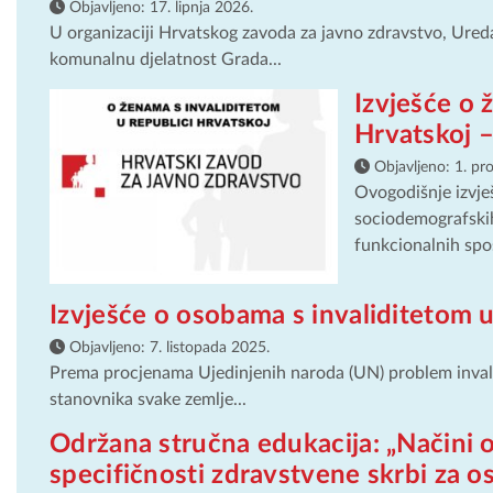
Objavljeno:
17. lipnja 2026.
U organizaciji Hrvatskog zavoda za javno zdravstvo, Ured
komunalnu djelatnost Grada...
Izvješće o 
Hrvatskoj –
Objavljeno:
1. pr
Ovogodišnje izvje
sociodemografskih
funkcionalnih spos
Izvješće o osobama s invaliditetom u
Objavljeno:
7. listopada 2025.
Prema procjenama Ujedinjenih naroda (UN) problem invalidn
stanovnika svake zemlje...
Održana stručna edukacija: „Načini o
specifičnosti zdravstvene skrbi za o