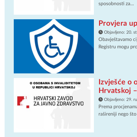
sposobnosti za...
Provjera up
Objavljeno:
20. s
Obavještavamo cij
Registru mogu pro
Izvješće o 
Hrvatskoj 
Objavljeno:
29. r
Prema procjenama
rašireniji nego št