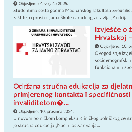
Objavljeno:
4. veljače 2025.
Studentima šeste godine Medicinskog fakulteta Sveučiliš
zaštite, u prostorijama Škole narodnog zdravlja „Andrija...
Izvješće o 
Hrvatskoj –
Objavljeno:
10. p
Ovogodišnje izvje
socidemografskih 
funkcionalnih spos
Održana stručna edukacija za djelatn
primjerenog kontakta i specifičnosti
invaliditetom�...
Objavljeno:
10. prosinca 2024.
U novom bolničkom kompleksu Kliničkog bolničkog centra R
je stručna edukacija „Načini ostvarivanja...