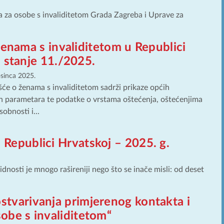
a za osobe s invaliditetom Grada Zagreba i Uprave za
ženama s invaliditetom u Republici
 stanje 11./2025.
osinca 2025.
šće o ženama s invaliditetom sadrži prikaze općih
 parametara te podatke o vrstama oštećenja, oštećenjima
obnosti i...
 Republici Hrvatskoj – 2025. g.
osti je mnogo rašireniji nego što se inače misli: od deset
stvarivanja primjerenog kontakta i
sobe s invaliditetom“