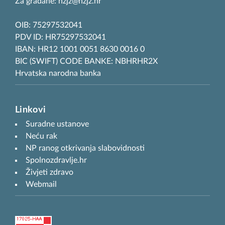
Za građane: hzjz@hzjz.hr
OIB: 75297532041
PDV ID: HR75297532041
IBAN: HR12 1001 0051 8630 0016 0
BIC (SWIFT) CODE BANKE: NBHRHR2X
Hrvatska narodna banka
Linkovi
Suradne ustanove
Neću rak
NP ranog otkrivanja slabovidnosti
Spolnozdravlje.hr
Živjeti zdravo
Webmail