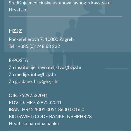
Središnja medicinska ustanova javnog zdravstva u
Hrvatskoj
HZJZ
Rockefellerova 7, 10000 Zagreb
Tel.: +385 (0)1/48 63 222
E-POŠTA
Za institucije: ravnateljstvo@hzjz.hr
Za medije: info@hzjz.hr
Za građane: hzjz@hzjz.hr
OIB: 75297532041
PDV ID: HR75297532041
IBAN: HR12 1001 0051 8630 0016 0
BIC (SWIFT) CODE BANKE: NBHRHR2X
Hrvatska narodna banka