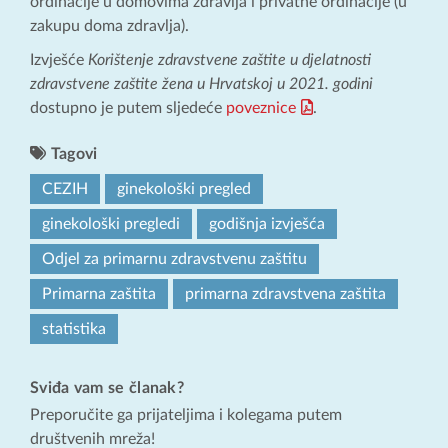
ordinacije u domovima zdravlja i privatne ordinacije (u
zakupu doma zdravlja).
Izvješće
Korištenje zdravstvene zaštite u djelatnosti
zdravstvene zaštite žena u Hrvatskoj u 2021. godini
dostupno je putem sljedeće
poveznice
.
Tagovi
CEZIH
ginekološki pregled
ginekološki pregledi
godišnja izvješća
Odjel za primarnu zdravstvenu zaštitu
Primarna zaštita
primarna zdravstvena zaštita
statistika
Sviđa vam se članak?
Preporučite ga prijateljima i kolegama putem
društvenih mreža!