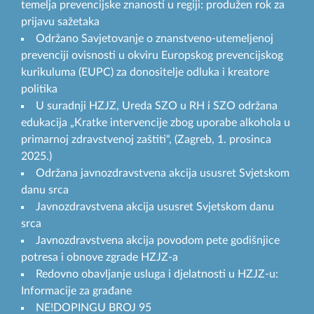
temelja prevencijske znanosti u regiji: produžen rok za
prijavu sažetaka
Održano Savjetovanje o znanstveno-utemeljenoj
prevenciji ovisnosti u okviru Europskog prevencijskog
kurikuluma (EUPC) za donositelje odluka i kreatore
politika
U suradnji HZJZ, Ureda SZO u RH i SZO održana
edukacija „Kratke intervencije zbog uporabe alkohola u
primarnoj zdravstvenoj zaštiti“, (Zagreb, 1. prosinca
2025.)
Održana javnozdravstvena akcija ususret Svjetskom
danu srca
Javnozdravstvena akcija ususret Svjetskom danu
srca
Javnozdravstvena akcija povodom pete godišnjice
potresa i obnove zgrade HZJZ-a
Redovno obavljanje usluga i djelatnosti u HZJZ-u:
Informacije za građane
NE!DOPINGU BROJ 95