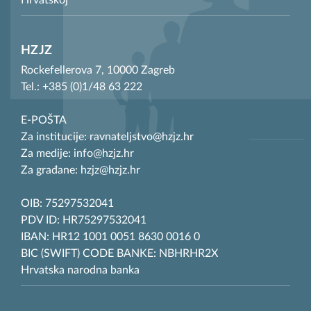
Hrvatskoj
HZJZ
Rockefellerova 7, 10000 Zagreb
Tel.: +385 (0)1/48 63 222
E-POŠTA
Za institucije: ravnateljstvo@hzjz.hr
Za medije: info@hzjz.hr
Za građane: hzjz@hzjz.hr
OIB: 75297532041
PDV ID: HR75297532041
IBAN: HR12 1001 0051 8630 0016 0
BIC (SWIFT) CODE BANKE: NBHRHR2X
Hrvatska narodna banka