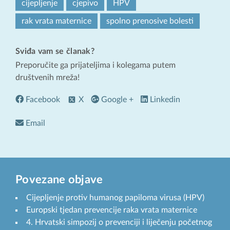
cijepljenje
cjepivo
HPV
rak vrata maternice
spolno prenosive bolesti
Sviđa vam se članak?
Preporučite ga prijateljima i kolegama putem
društvenih mreža!
Facebook
X
Google +
Linkedin
Email
Povezane objave
Cijepljenje protiv humanog papiloma virusa (HPV)
Europski tjedan prevencije raka vrata maternice
4. Hrvatski simpozij o prevenciji i liječenju početnog