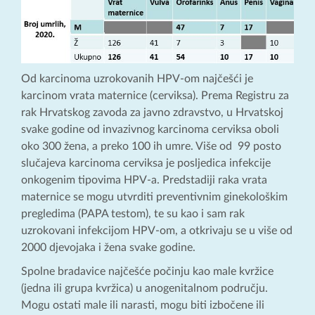
Od karcinoma uzrokovanih HPV-om najčešći je
karcinom vrata maternice (cerviksa). Prema Registru za
rak Hrvatskog zavoda za javno zdravstvo, u Hrvatskoj
svake godine od invazivnog karcinoma cerviksa oboli
oko 300 žena, a preko 100 ih umre. Više od 99 posto
slučajeva karcinoma cerviksa je posljedica infekcije
onkogenim tipovima HPV-a. Predstadiji raka vrata
maternice se mogu utvrditi preventivnim ginekološkim
pregledima (PAPA testom), te su kao i sam rak
uzrokovani infekcijom HPV-om, a otkrivaju se u više od
2000 djevojaka i žena svake godine.
Spolne bradavice najčešće počinju kao male kvržice
(jedna ili grupa kvržica) u anogenitalnom području.
Mogu ostati male ili narasti, mogu biti izbočene ili