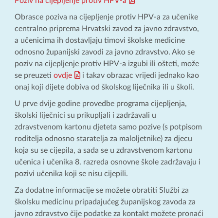
Poziv na cijepljenje protiv HPV-a
Obrasce poziva na cijepljenje protiv HPV-a za učenike
centralno priprema Hrvatski zavod za javno zdravstvo,
a učenicima ih dostavljaju timovi školske medicine
odnosno županijski zavodi za javno zdravstvo. Ako se
poziv na cijepljenje protiv HPV-a izgubi ili ošteti, može
se preuzeti
ovdje
i takav obrazac vrijedi jednako kao
onaj koji dijete dobiva od školskog liječnika ili u školi.
U prve dvije godine provedbe programa cijepljenja,
školski liječnici su prikupljali i zadržavali u
zdravstvenom kartonu djeteta samo pozive (s potpisom
roditelja odnosno staratelja za maloljetnike) za djecu
koja su se cijepila, a sada se u zdravstvenom kartonu
učenica i učenika 8. razreda osnovne škole zadržavaju i
pozivi učenika koji se nisu cijepili.
Za dodatne informacije se možete obratiti Službi za
školsku medicinu pripadajućeg županijskog zavoda za
javno zdravstvo čije podatke za kontakt možete pronaći