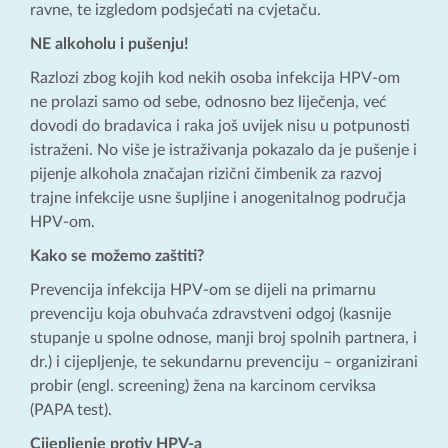
ravne, te izgledom podsjećati na cvjetaču.
NE alkoholu i pušenju!
Razlozi zbog kojih kod nekih osoba infekcija HPV-om
ne prolazi samo od sebe, odnosno bez liječenja, već
dovodi do bradavica i raka još uvijek nisu u potpunosti
istraženi. No više je istraživanja pokazalo da je pušenje i
pijenje alkohola značajan rizični čimbenik za razvoj
trajne infekcije usne šupljine i anogenitalnog područja
HPV-om.
Kako se možemo zaštiti?
Prevencija infekcija HPV-om se dijeli na primarnu
prevenciju koja obuhvaća zdravstveni odgoj (kasnije
stupanje u spolne odnose, manji broj spolnih partnera, i
dr.) i cijepljenje, te sekundarnu prevenciju – organizirani
probir (engl. screening) žena na karcinom cerviksa
(PAPA test).
Cijepljenje protiv HPV-a