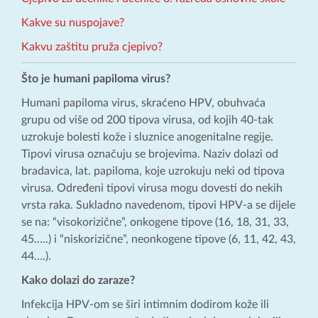
Kakve su nuspojave?
Kakvu zaštitu pruža cjepivo?
Što je humani papiloma virus?
Humani papiloma virus, skraćeno HPV, obuhvaća
grupu od više od 200 tipova virusa, od kojih 40-tak
uzrokuje bolesti kože i sluznice anogenitalne regije.
Tipovi virusa označuju se brojevima. Naziv dolazi od
bradavica, lat. papiloma, koje uzrokuju neki od tipova
virusa. Određeni tipovi virusa mogu dovesti do nekih
vrsta raka. Sukladno navedenom, tipovi HPV-a se dijele
se na: “visokorizične”, onkogene tipove (16, 18, 31, 33,
45…..) i “niskorizične”, neonkogene tipove (6, 11, 42, 43,
44….).
Kako dolazi do zaraze?
Infekcija HPV-om se širi intimnim dodirom kože ili