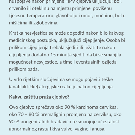
nuspojave nakon primjene HPV cjepiva uključuju: bol,
crvenilo ili oteklinu na mjestu primjene, povišenu
tjelesnu temperaturu, glavobolju i umor, mučninu, bol u
mišićima ili zglobovima.
Kratka nesvjestica se može dogoditi nakon bilo kakvog
medicinskog postupka, uključujući cijepljenje. Osoba bi
prilikom cijepljenja trebala sjediti ili ležati te nakon
cijepljenja dodatno 15 minuta sjediti da bi se smanjila
mogućnost nesvjestice, a time i eventualnih ozljeda
prilikom pada.
U vrlo rijetkim slučajevima se mogu pojaviti teške
(anafilaktičke) alergijske reakcije nakon cijepljenja.
Kakvu zaštitu pruža cjepivo?
Ovo cjepivo sprečava oko 90 % karcinoma cerviksa,
oko 70 – 80 % premalignih promjena na cerviksu, oko
90 % anogenitalnih bradavica te smanjuje učestalost
abnormalnog rasta tkiva vulve, vagine i anusa.