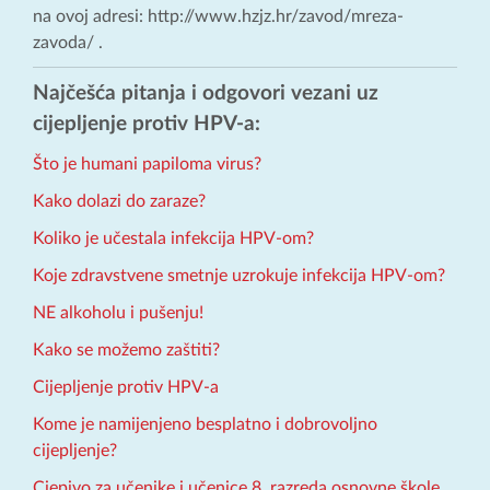
na ovoj adresi: http://www.hzjz.hr/zavod/mreza-
zavoda/ .
Najčešća pitanja i odgovori vezani uz
cijepljenje protiv HPV-a:
Što je humani papiloma virus?
Kako dolazi do zaraze?
Koliko je učestala infekcija HPV-om?
Koje zdravstvene smetnje uzrokuje infekcija HPV-om?
NE alkoholu i pušenju!
Kako se možemo zaštiti?
Cijepljenje protiv HPV-a
Kome je namijenjeno besplatno i dobrovoljno
cijepljenje?
Cjepivo za učenike i učenice 8. razreda osnovne škole