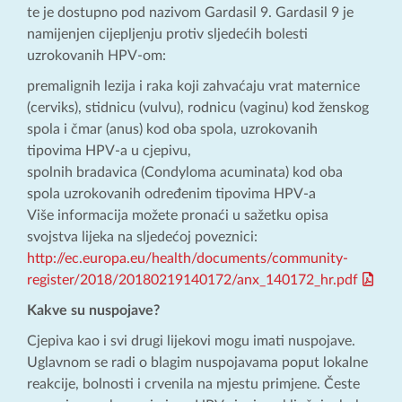
te je dostupno pod nazivom Gardasil 9. Gardasil 9 je
namijenjen cijepljenju protiv sljedećih bolesti
uzrokovanih HPV-om:
premalignih lezija i raka koji zahvaćaju vrat maternice
(cerviks), stidnicu (vulvu), rodnicu (vaginu) kod ženskog
spola i čmar (anus) kod oba spola, uzrokovanih
tipovima HPV-a u cjepivu,
spolnih bradavica (Condyloma acuminata) kod oba
spola uzrokovanih određenim tipovima HPV-a
Više informacija možete pronaći u sažetku opisa
svojstva lijeka na sljedećoj poveznici:
http://ec.europa.eu/health/documents/community-
register/2018/20180219140172/anx_140172_hr.pdf
Kakve su nuspojave?
Cjepiva kao i svi drugi lijekovi mogu imati nuspojave.
Uglavnom se radi o blagim nuspojavama poput lokalne
reakcije, bolnosti i crvenila na mjestu primjene. Česte