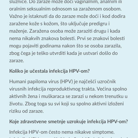
sluznice. Do zaraze može doći vaginalnim, analnim ili
oralnim seksualnim odnosom sa zaraženom osobom.
Važno je istaknuti da do zaraze može doći i kod dodira
zaražene kože s kožom, što uključuje predigru i
maženje. Zaražena osoba može zaraziti drugu i kada
nema nikakvih znakova bolesti. Prvi se znakovi bolesti
mogu pojaviti godinama nakon što se osoba zarazila,
zbog čega je teško utvrditi kada je ustvari došlo do
zaraze.
Koliko je učestala infekcija HPV-om?
Humani papiloma virus (HPV) je najčešći uzročnik
virusnih infekcija reproduktivnog trakta. Većina spolno
aktivnih žena i muškaraca se zarazi u nekom trenutku u
životu. Zbog toga su svi koji su spolno aktivni izloženi
riziku od zaraze.
Koje zdravstvene smetnje uzrokuje infekcija HPV-om?
Infekcija HPV-om često nema nikakve simptome.