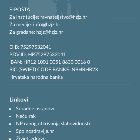
E-POŠTA
Za institucije: ravnateljstvo@hzjz.hr
Za medije: info@hzjz.hr
Za građane: hzjz@hzjz.hr
OIB: 75297532041
PDV ID: HR75297532041
IBAN: HR12 1001 0051 8630 0016 0
BIC (SWIFT) CODE BANKE: NBHRHR2X
Hrvatska narodna banka
Linkovi
Suradne ustanove
Neću rak
NP ranog otkrivanja slabovidnosti
Spolnozdravlje.hr
Živjeti zdravo