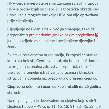
HPV-om, najvjerojatnije nisu zaraženi sa svih 9 tipova
HPV-a protiv kojih se cijepi. Dijagnostička obrada radi
utvrđivanja moguće infekcije HPV-om nije opravdana
prije cijepljenja.
Cijepljenje ne uklanja rizik, već ga smanjuje, tako da
preporuke o
preventivnim ginekološkim pregledima
jednako vrijede za cijepljene i necijepljene djevojke i
žene.
Svjetska zdravstvena organizacija, Europski centar za
kontrolu bolesti, Centar za kontrolu bolesti iz Atlante
te brojna nacionalna zdravstveno-politička i stručna
tijela su na temelju istraživanja, praćenja i kliničkih
istraživanja donijela niz preporuka o primjeni cjepiva.
Cjepivo za učenike i učenice kao i mladih do 25 godina
starosti
Na raspolaganju je devetvalentno cjepivo koje sadrži
sljedeće tipove HPV-a: 6, 11, 16, 18, 31, 33, 45, 52 i 58