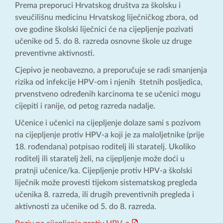
Prema preporuci Hrvatskog društva za školsku i
sveučilišnu medicinu Hrvatskog liječničkog zbora, od
ove godine školski liječnici će na cijepljenje pozivati
učenike od 5. do 8. razreda osnovne škole uz druge
preventivne aktivnosti.
Cjepivo je neobavezno, a preporučuje se radi smanjenja
rizika od infekcije HPV-om i njenih štetnih posljedica,
prvenstveno određenih karcinoma te se učenici mogu
cijepiti i ranije, od petog razreda nadalje.
Učenice i učenici na cijepljenje dolaze sami s pozivom
na cijepljenje protiv HPV-a koji je za maloljetnike (prije
18. rođendana) potpisao roditelj ili staratelj. Ukoliko
roditelj ili staratelj želi, na cijepljenje može doći u
pratnji učenice/ka. Cijepljenje protiv HPV-a školski
liječnik može provesti tijekom sistematskog pregleda
učenika 8. razreda, ili drugih preventivnih pregleda i
aktivnosti za učenike od 5. do 8. razreda.