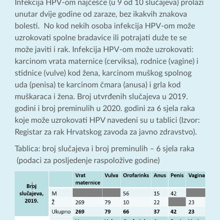
Infekcija HPV-om najčešće (u 9 od 10 slučajeva) prolazi
unutar dvije godine od zaraze, bez ikakvih znakova
bolesti. No kod nekih osoba infekcija HPV-om može
uzrokovati spolne bradavice ili potrajati duže te se
može javiti i rak. Infekcija HPV-om može uzrokovati:
karcinom vrata maternice (cerviksa), rodnice (vagine) i
stidnice (vulve) kod žena, karcinom muškog spolnog
uda (penisa) te karcinom čmara (anusa) i grla kod
muškaraca i žena. Broj utvrđenih slučajeva u 2019.
godini i broj preminulih u 2020. godini za 6 sjela raka
koje može uzrokovati HPV navedeni su u tablici (Izvor:
Registar za rak Hrvatskog zavoda za javno zdravstvo).
Tablica: broj slučajeva i broj preminulih – 6 sjela raka
(podaci za posljedenje raspoložive godine)