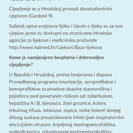
Cijepljenje se u Hrvatskoj provodi devetvalentnim
cjepivom (Gardasil 9).
Sažetak opisa svojstava lijeka i Upute o lijeku su za ovo
cjepivo javno su dostupni na stranicama Hrvatske
agencije za lijekove i medicinske proizvode
http://www.halmed.hr/Lijekovi/Baza-lijekova
Kome je namijenjeno besplatno i dobrovoljno
cijepljenje?
U Republici Hrvatskoj, prema Izmjenama i dopuna
Provedbenog programa imunizacije, seroprofilakse i
kemoprofilakse za posebne skupine stanovništva i
pojedince pod povećanim rizikom od: tuberkuloze,
hepatitisa A i B, bjesnoće, žute groznice, kolere,
trbušnog tifusa, tetanusa, ospica, teške bolesti donjeg
dišnog sustava prouzrokovane infekcijom respiratornim
sincicijskim virusom, krpeljnog meningoencefalitisa,
vodenih kozica, rotavirusnog gastroenterokolitisa,