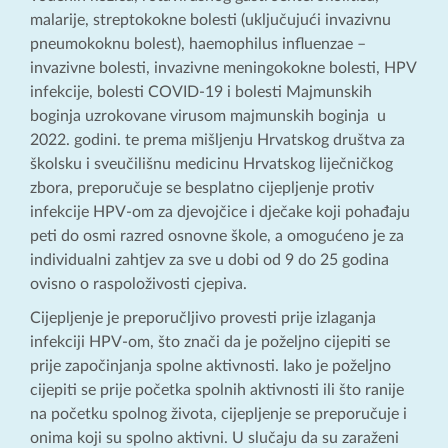
malarije, streptokokne bolesti (uključujući invazivnu
pneumokoknu bolest), haemophilus influenzae –
invazivne bolesti, invazivne meningokokne bolesti, HPV
infekcije, bolesti COVID-19 i bolesti Majmunskih
boginja uzrokovane virusom majmunskih boginja u
2022. godini. te prema mišljenju Hrvatskog društva za
školsku i sveučilišnu medicinu Hrvatskog liječničkog
zbora, preporučuje se besplatno cijepljenje protiv
infekcije HPV-om za djevojčice i dječake koji pohađaju
peti do osmi razred osnovne škole, a omogućeno je za
individualni zahtjev za sve u dobi od 9 do 25 godina
ovisno o raspoloživosti cjepiva.
Cijepljenje je preporučljivo provesti prije izlaganja
infekciji HPV-om, što znači da je poželjno cijepiti se
prije započinjanja spolne aktivnosti. Iako je poželjno
cijepiti se prije početka spolnih aktivnosti ili što ranije
na početku spolnog života, cijepljenje se preporučuje i
onima koji su spolno aktivni. U slučaju da su zaraženi