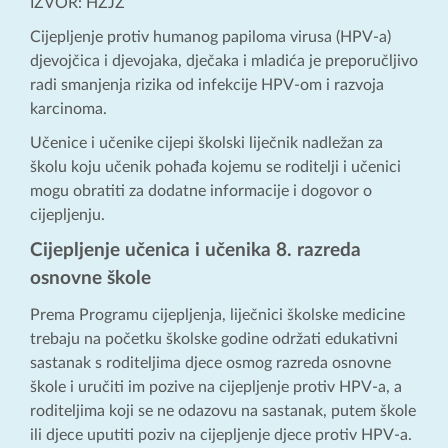
IZVOR: HZJZ
Cijepljenje protiv humanog papiloma virusa (HPV-a)
djevojčica i djevojaka, dječaka i mladića je preporučljivo
radi smanjenja rizika od infekcije HPV-om i razvoja
karcinoma.
Učenice i učenike cijepi školski liječnik nadležan za
školu koju učenik pohađa kojemu se roditelji i učenici
mogu obratiti za dodatne informacije i dogovor o
cijepljenju.
Cijepljenje učenica i učenika 8. razreda
osnovne škole
Prema Programu cijepljenja, liječnici školske medicine
trebaju na početku školske godine održati edukativni
sastanak s roditeljima djece osmog razreda osnovne
škole i uručiti im pozive na cijepljenje protiv HPV-a, a
roditeljima koji se ne odazovu na sastanak, putem škole
ili djece uputiti poziv na cijepljenje djece protiv HPV-a.